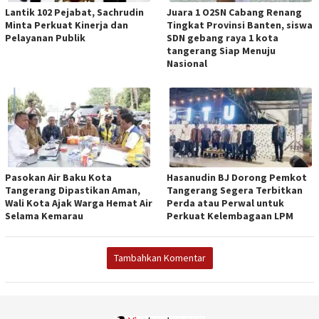
Lantik 102 Pejabat, Sachrudin
Juara 1 O2SN Cabang Renang
Minta Perkuat Kinerja dan
Tingkat Provinsi Banten, siswa
Pelayanan Publik
SDN gebang raya 1 kota
tangerang Siap Menuju
Nasional
Pasokan Air Baku Kota
Hasanudin BJ Dorong Pemkot
Tangerang Dipastikan Aman,
Tangerang Segera Terbitkan
Wali Kota Ajak Warga Hemat Air
Perda atau Perwal untuk
Selama Kemarau
Perkuat Kelembagaan LPM
Tambahkan Komentar