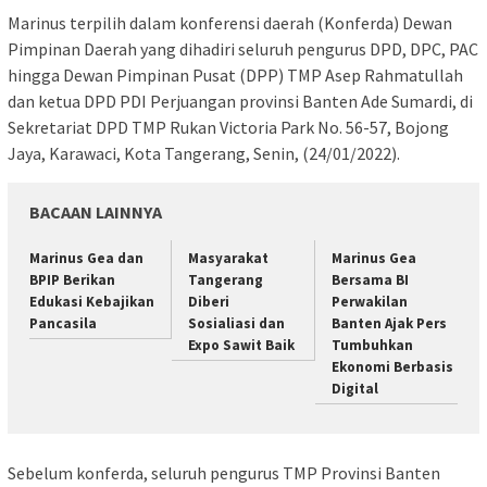
Marinus terpilih dalam konferensi daerah (Konferda) Dewan
Pimpinan Daerah yang dihadiri seluruh pengurus DPD, DPC, PAC
hingga Dewan Pimpinan Pusat (DPP) TMP Asep Rahmatullah
dan ketua DPD PDI Perjuangan provinsi Banten Ade Sumardi, di
Sekretariat DPD TMP Rukan Victoria Park No. 56-57, Bojong
Jaya, Karawaci, Kota Tangerang, Senin, (24/01/2022).
BACAAN LAINNYA
Marinus Gea dan
Masyarakat
Marinus Gea
BPIP Berikan
Tangerang
Bersama BI
Edukasi Kebajikan
Diberi
Perwakilan
Pancasila
Sosialiasi dan
Banten Ajak Pers
Expo Sawit Baik
Tumbuhkan
Ekonomi Berbasis
Digital
Sebelum konferda, seluruh pengurus TMP Provinsi Banten