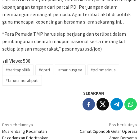
kepanjangan tangan dari partai PDI Perjuangan dalam
membangun semangat pemuda. Agar terlibat aktif di politik
guna mencapai kepentingan bersama si era sekarang ini. .
“Para Pemuda TMP harus siap berjuang dan terlibat dalam
pembangunan daearah maupun nasional serta merangkul
setiap lapisan masyarakat,” pesannya.(usd/joe)
Views:
538
#beritapolitik
#dprri
#marinusgea
#pdipmarinus
#tarunamerahputi
SEBARKAN
Navigasi
Pos sebelumnya
Pos berikutnya
pos
Musrenbang Kecamatan
Camat Cipondoh Gelar Operasi
Pagedangan Prioritaskan
Aman Bersama