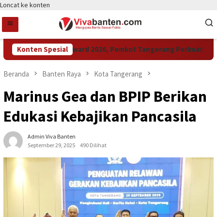
Loncat ke konten
Konten Spesial
Raih LPM Award 2026, Pemkot Tangerang Perkuat Kolabora
Beranda
Banten Raya
Kota Tangerang
Marinus Gea dan BPIP Berikan
Edukasi Kebajikan Pancasila
Admin Viva Banten
September 29, 2025
490 Dilihat