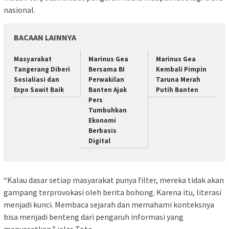
nasional.
BACAAN LAINNYA
Masyarakat
Marinus Gea
Marinus Gea
Tangerang Diberi
Bersama BI
Kembali Pimpin
Sosialiasi dan
Perwakilan
Taruna Merah
Expo Sawit Baik
Banten Ajak
Putih Banten
Pers
Tumbuhkan
Ekonomi
Berbasis
Digital
“Kalau dasar setiap masyarakat punya filter, mereka tidak akan
gampang terprovokasi oleh berita bohong. Karena itu, literasi
menjadi kunci. Membaca sejarah dan memahami konteksnya
bisa menjadi benteng dari pengaruh informasi yang