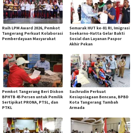
Raih LPM Award 2026, Pemkot
Semarak HUT ke-81 RI, Imigrasi
Tangerang Perkuat Kolaborasi
Soekarno-Hatta Gelar Bakti
Pemberdayaan Masyarakat
Sosial dan Layanan Paspor
Akhir Pekan
Pemkot Tangerang Beri Diskon
Sachrudin Perkuat
BPHTB 45 Persen untuk Pemilik
Kesiapsiagaan Bencana, BPBD
Sertipikat PRONA, PTSL, dan
Kota Tangerang Tambah
PTKL
Armada