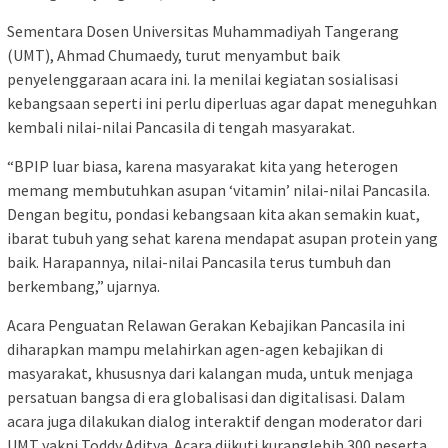
Sementara Dosen Universitas Muhammadiyah Tangerang
(UMT), Ahmad Chumaedy, turut menyambut baik
penyelenggaraan acara ini. Ia menilai kegiatan sosialisasi
kebangsaan seperti ini perlu diperluas agar dapat meneguhkan
kembali nilai-nilai Pancasila di tengah masyarakat.
“BPIP luar biasa, karena masyarakat kita yang heterogen
memang membutuhkan asupan ‘vitamin’ nilai-nilai Pancasila.
Dengan begitu, pondasi kebangsaan kita akan semakin kuat,
ibarat tubuh yang sehat karena mendapat asupan protein yang
baik. Harapannya, nilai-nilai Pancasila terus tumbuh dan
berkembang,” ujarnya.
Acara Penguatan Relawan Gerakan Kebajikan Pancasila ini
diharapkan mampu melahirkan agen-agen kebajikan di
masyarakat, khususnya dari kalangan muda, untuk menjaga
persatuan bangsa di era globalisasi dan digitalisasi. Dalam
acara juga dilakukan dialog interaktif dengan moderator dari
UMT yakni Toddy Aditya. Acara diikuti kuranglebih 300 peserta.