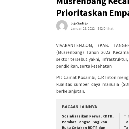
Musrenbang Keca
Prioritaskan Emp
Jojo Sudirjo
Januari 28, 2022
392 Dilihat
VIVABANTEN.COM, (KAB. TANGE
(Musrenbang) Tahun 2023 Kecama
sektor tersebut yakni, infrastruktu
pendidikan, serta kesehatan
Plt Camat Kosambi, C.R Inton meng
kualitas sumber daya manusia (SD
berkelanjutan.
BACAAN LAINNYA
Sosialisasikan Perwal RDTR,
Ti
Pemkot Tangsel Bagikan
Ta
Buku Cetakan RDTR dan
Ta