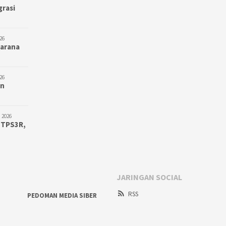
grasi
26
Sarana
26
an
 2026
 TPS3R,
JARINGAN SOCIAL
RSS
PEDOMAN MEDIA SIBER