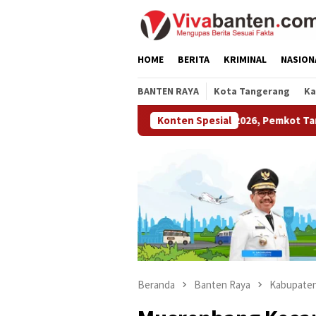
Loncat
ke
konten
HOME
BERITA
KRIMINAL
NASION
BANTEN RAYA
Kota Tangerang
Ka
Raih LPM Award 2026, Pemkot Tangerang Perkuat
Konten Spesial
Beranda
Banten Raya
Kabupaten