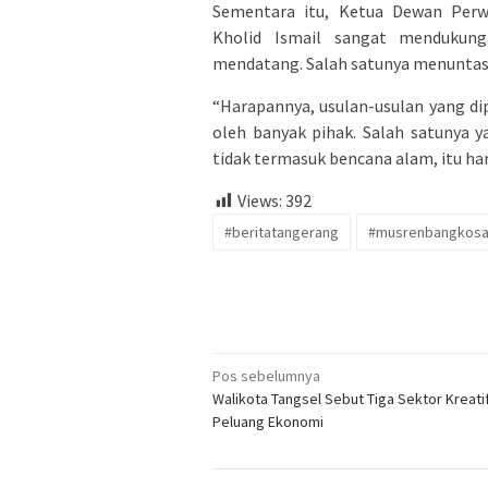
Sementara itu, Ketua Dewan Perw
Kholid Ismail sangat mendukung
mendatang. Salah satunya menuntask
“Harapannya, usulan-usulan yang di
oleh banyak pihak. Salah satunya y
tidak termasuk bencana alam, itu ha
Views:
392
#beritatangerang
#musrenbangkos
Navigasi
Pos sebelumnya
Walikota Tangsel Sebut Tiga Sektor Kreatif
pos
Peluang Ekonomi