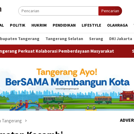
Pencarian
AL
POLITIK
HUKRIM
PENDIDIKAN
LIFESTYLE
OLAHRAGA
bupaten Tangerang
Tangerang Selatan
Serang
DKI Jakarta
 Kolaborasi Pemberdayaan Masyarakat
Semarak HUT ke-81
ADVER
 Tangerang