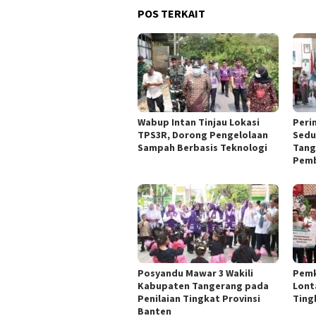
POS TERKAIT
Wabup Intan Tinjau Lokasi
Peri
TPS3R, Dorong Pengelolaan
Sedu
Sampah Berbasis Teknologi
Tang
Pemb
Posyandu Mawar 3 Wakili
Pemk
Kabupaten Tangerang pada
Lont
Penilaian Tingkat Provinsi
Ting
Banten