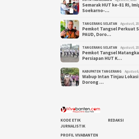
Semarak HUT ke-81 RI, Imi
Soekarno-…
TANGERANG SELATAN
Agustus 6, 20
Pemkot Tangsel Perkuat 
PAUD, Doro…
TANGERANG SELATAN
Agustus 6, 20
Pemkot Tangsel Matangk
Persiapan HUT K…
KABUPATEN TANGERANG
Agustus 6,
Wabup Intan Tinjau Lokasi
Dorong …
KODE ETIK
REDAKSI
JURNALISTIK
PROFIL VIVABANTEN