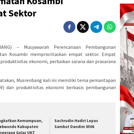
matan Kosambi
at Sektor
RANG) – Musyawarah Perencanaan Pembangunan
tan Kosambi memprioritaskan empat sektor. Empat
r, produktivitas ekonomi, perbaikan sarana dan prasarana
atakan, Musrenbang kali ini memiliki tema pemantapan
M) dan produktivitas ekonomi berbasis pembangunan
ngkatkan Kemampuan,
Sachrudin Hadiri Lepas
ekwondo Kabupaten
Sambut Dandim 0506
ngerang Gelar UKT