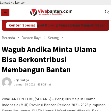
Loncat ke konten
Konten Spesial
DCKTR Tangsel Dorong Pengelolaan Sampah Organik Lewa
Beranda
Banten Raya
Serang
Wagub Andika Minta Ulama
Bisa Berkontribusi
Membangun Banten
Jojo Sudirjo
Januari 28, 2022
458 Dilihat
VIVABANTEN.COM, (SERANG) – Pengurus Majelis Ulama
Indonesia (MUI) Provinsi Banten Periode 2021-2026 pimpinan
Ketua Umumnya, KH Tb Hamdi Ma’ani resmi dilantik, Rabu