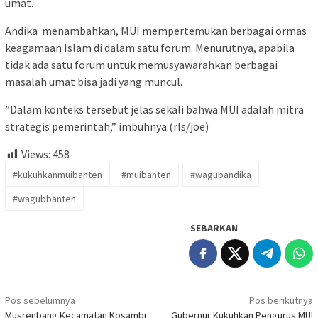
umat.
Andika menambahkan, MUI mempertemukan berbagai ormas
keagamaan Islam di dalam satu forum. Menurutnya, apabila
tidak ada satu forum untuk memusyawarahkan berbagai
masalah umat bisa jadi yang muncul.
”Dalam konteks tersebut jelas sekali bahwa MUI adalah mitra
strategis pemerintah,” imbuhnya.(rls/joe)
Views:
458
#kukuhkanmuibanten
#muibanten
#wagubandika
#wagubbanten
SEBARKAN
Navigasi
Pos sebelumnya
Pos berikutnya
pos
Musrenbang Kecamatan Kosambi
Gubernur Kukuhkan Pengurus MUI