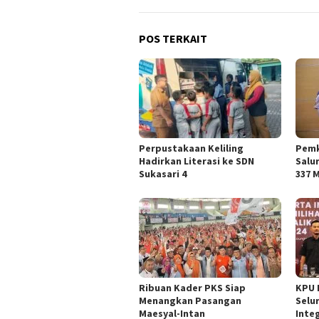
POS TERKAIT
Perpustakaan Keliling
Pemk
Hadirkan Literasi ke SDN
Salu
Sukasari 4
337 
Ribuan Kader PKS Siap
KPU 
Menangkan Pasangan
Selu
Maesyal-Intan
Inte