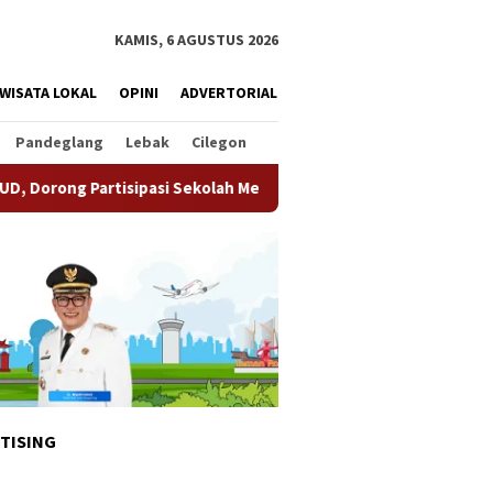
KAMIS, 6 AGUSTUS 2026
WISATA LOKAL
OPINI
ADVERTORIAL
Pandeglang
Lebak
Cilegon
ipasi Sekolah Meningkat
Pemkot Tangsel Matangkan Per
TISING