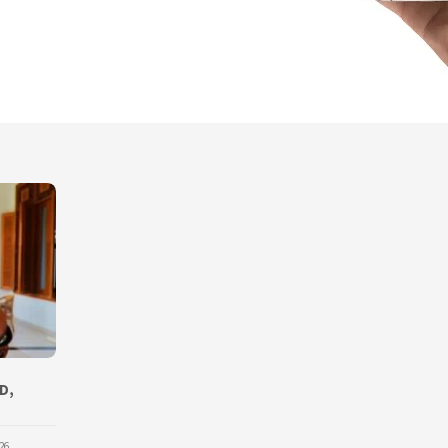
D,
26