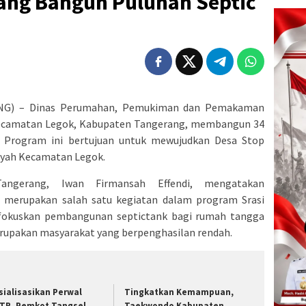
ang Bangun Puluhan Septic
NG) – Dinas Perumahan, Pemukiman dan Pemakaman
ecamatan Legok, Kabupaten Tangerang, membangun 34
. Program ini bertujuan untuk mewujudkan Desa Stop
ayah Kecamatan Legok.
angerang, Iwan Firmansah Effendi, mengatakan
 merupakan salah satu kegiatan dalam program Srasi
mfokuskan pembangunan septictank bagi rumah tangga
rupakan masyarakat yang berpenghasilan rendah.
sialisasikan Perwal
Tingkatkan Kemampuan,
TR, Pemkot Tangsel
Taekwondo Kabupaten