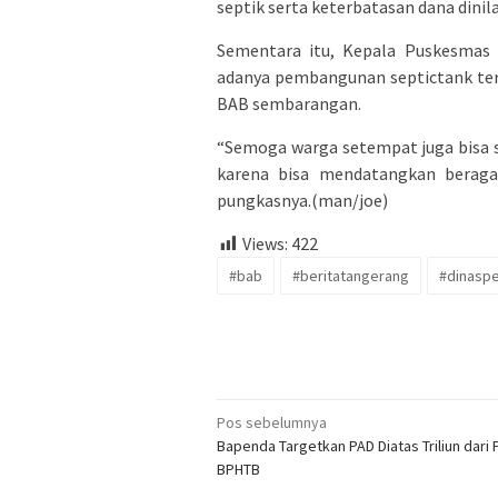
septik serta keterbatasan dana dinil
Sementara itu, Kepala Puskesmas 
adanya pembangunan septictank ters
BAB sembarangan.
“Semoga warga setempat juga bisa 
karena bisa mendatangkan beragam
pungkasnya.(man/joe)
Views:
422
#bab
#beritatangerang
#dinasp
Navigasi
Pos sebelumnya
Bapenda Targetkan PAD Diatas Triliun dari
pos
BPHTB