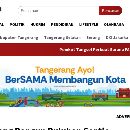
Pencarian
AL
POLITIK
HUKRIM
PENDIDIKAN
LIFESTYLE
OLAHRAGA
bupaten Tangerang
Tangerang Selatan
Serang
DKI Jakarta
Pemkot Tangsel Perkuat Sarana PAUD, Dorong Partis
ADVER