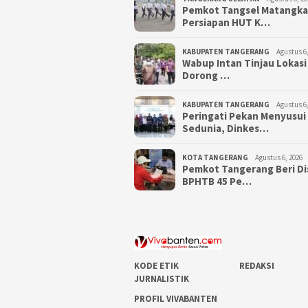
Pemkot Tangsel Matangk
Persiapan HUT K…
KABUPATEN TANGERANG
Agustus 6,
Wabup Intan Tinjau Lokasi
Dorong …
KABUPATEN TANGERANG
Agustus 6,
Peringati Pekan Menyusui
Sedunia, Dinkes…
KOTA TANGERANG
Agustus 6, 2026
Pemkot Tangerang Beri D
BPHTB 45 Pe…
KODE ETIK
REDAKSI
JURNALISTIK
PROFIL VIVABANTEN