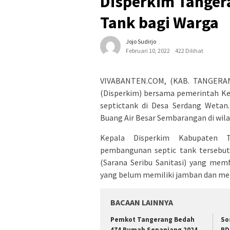
Disperkim Tanger
Tank bagi Warga
Jojo Sudirjo
Februari 10, 2022
422 Dilihat
VIVABANTEN.COM, (KAB. TANGERA
(Disperkim) bersama pemerintah K
septictank di Desa Serdang Wetan
Buang Air Besar Sembarangan di wil
Kepala Disperkim Kabupaten T
pembangunan septic tank tersebut
(Sarana Seribu Sanitasi) yang me
yang belum memiliki jamban dan me
BACAAN LAINNYA
Pemkot Tangerang Bedah
So
474 Rumah Sepanjang 2024
RD