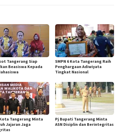
ot Tangerang Siap
SMPN 6 Kota Tangerang Raih
rkan Beasiswa Kepada
Penghargaan Adiwiyata
Mahasiswa
Tingkat Nasional
Kota Tangerang Minta
Pj Bupati Tangerang Minta
ruh Jajaran Jaga
ASN Disiplin dan Berintegritas
gritas