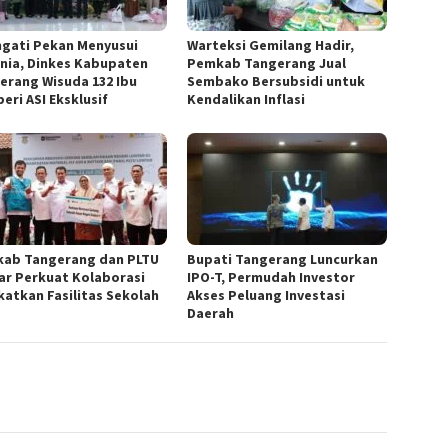
ngati Pekan Menyusui
Warteksi Gemilang Hadir,
nia, Dinkes Kabupaten
Pemkab Tangerang Jual
erang Wisuda 132 Ibu
Sembako Bersubsidi untuk
eri ASI Eksklusif
Kendalikan Inflasi
ab Tangerang dan PLTU
Bupati Tangerang Luncurkan
ar Perkuat Kolaborasi
IPO-T, Permudah Investor
katkan Fasilitas Sekolah
Akses Peluang Investasi
Daerah