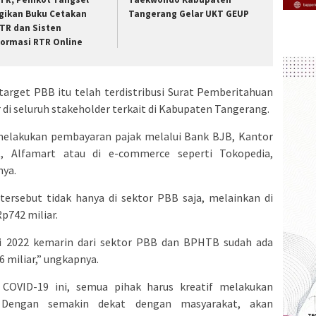
gikan Buku Cetakan
Tangerang Gelar UKT GEUP
TR dan Sisten
formasi RTR Online
arget PBB itu telah terdistribusi Surat Pemberitahuan
 di seluruh stakeholder terkait di Kabupaten Tangerang.
 melakukan pembayaran pajak melalui Bank BJB, Kantor
t, Alfamart atau di e-commerce seperti Tokopedia,
nya.
 tersebut tidak hanya di sektor PBB saja, melainkan di
p742 miliar.
ri 2022 kemarin dari sektor PBB dan BPHTB sudah ada
 miliar,” ungkapnya.
COVID-19 ini, semua pihak harus kreatif melakukan
 Dengan semakin dekat dengan masyarakat, akan