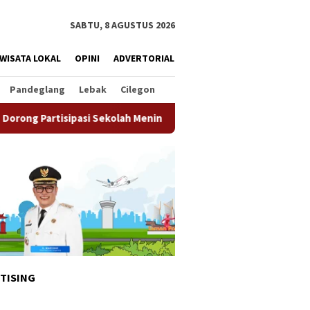
SABTU, 8 AGUSTUS 2026
WISATA LOKAL
OPINI
ADVERTORIAL
Pandeglang
Lebak
Cilegon
ipasi Sekolah Meningkat
Pemkot Tangsel Matangkan Pers
TISING