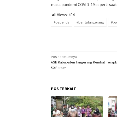
masa pandemi COVID-19 seperti saat i
Views:
494
#bapenda
#beritatangerang
#bp
Navigasi
Pos sebelumnya
ASN Kabupaten Tangerang Kembali Terap
pos
50 Persen
POS TERKAIT