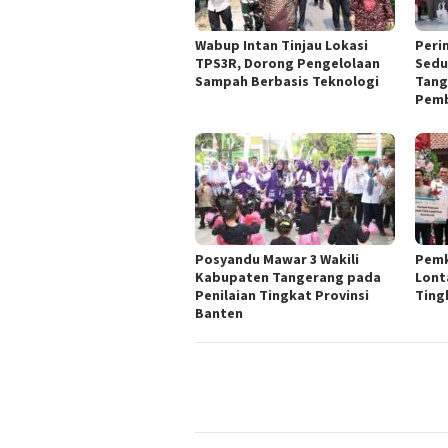
Wabup Intan Tinjau Lokasi
Peri
TPS3R, Dorong Pengelolaan
Sedu
Sampah Berbasis Teknologi
Tang
Pemb
Posyandu Mawar 3 Wakili
Pemk
Kabupaten Tangerang pada
Lont
Penilaian Tingkat Provinsi
Ting
Banten