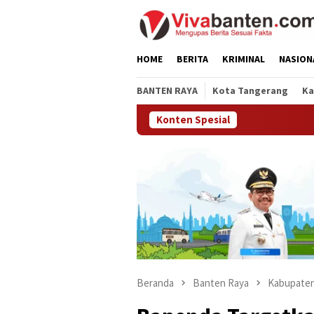
Loncat
ke
konten
HOME
BERITA
KRIMINAL
NASION
BANTEN RAYA
Kota Tangerang
Ka
Konten Spesial
Beranda
Banten Raya
Kabupaten