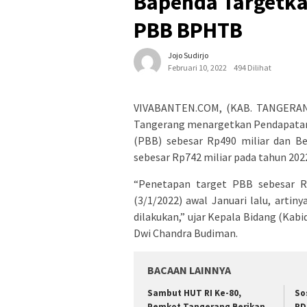
Bapenda Targetkan
PBB BPHTB
Jojo Sudirjo
Februari 10, 2022
494 Dilihat
VIVABANTEN.COM, (KAB. TANGERAN
Tangerang menargetkan Pendapatan 
(PBB) sebesar Rp490 miliar dan 
sebesar Rp742 miliar pada tahun 202
“Penetapan target PBB sebesar Rp
(3/1/2022) awal Januari lalu, artin
dilakukan,” ujar Kepala Bidang (K
Dwi Chandra Budiman.
BACAAN LAINNYA
Sambut HUT RI Ke-80,
So
Pemkot Tangerang Berikan
RD