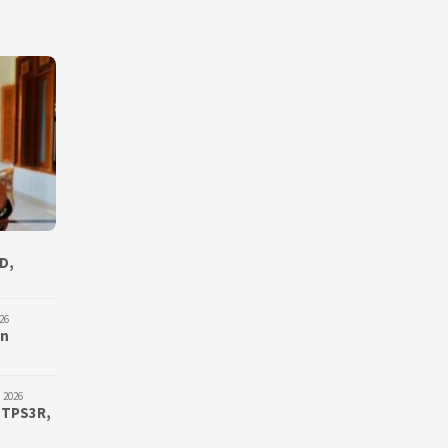
D,
26
an
 2026
 TPS3R,