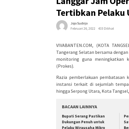
Langgar Jam Oper
Tertibkan Pelaku
Jojo Sudirjo
Februari 26, 2022
433 Dilihat
VIVABANTEN.COM, (KOTA TANGSEL)
Tangerang Selatan bersama dengan 
monitoring guna meningkatkan k
(Prokes).
Razia pemberlakuan pembatasan ke
instansi terkait di sejumlah temp
hingga Serpong Utara, Kota Tangsel
BACAAN LAINNYA
Bupati Serang Pastikan
Pe
Dukungan Penuh untuk
Sa
Pelaku Wirausaha Mikro
Be