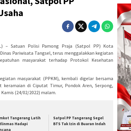
asional, Satpol PP
 Usaha
 – Satuan Polisi Pamong Praja (Satpol PP) Kota
Dinas Pariwisata Tangsel, terus menggalakkan kegiatan
epatuhan masyarakat terhadap Protokol Kesehatan
giatan masyarakat (PPKM), kembali digelar bersama
at keramaian di Ciputat Timur, Pondok Aren, Serpong,
, Kamis (24/02/2022) malam.
mkot Tangerang Latih
Satpol PP Tangerang Segel
tlinmas Hadapi
BTS Tak Izin di Buaran Indah
ncana