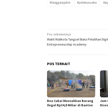
#langgarppkm
#pelakuusaha
#p
Navigasi
Pos sebelumnya
Wakil Walikota Tangsel Buka Pelatihan Digit
pos
Entrepreneurship Academy
POS TERKAIT
Bea Cukai Musnahkan Barang
Jam 
Ilegal Rp34,8 Miliar di Banten
Dise