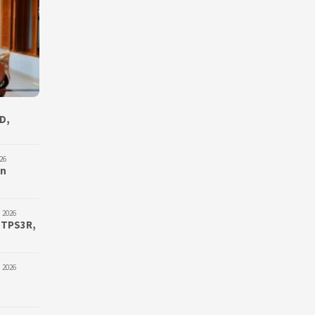
D,
26
an
 2026
 TPS3R,
 2026