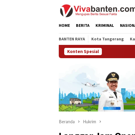
Loncat
ke
konten
HOME
BERITA
KRIMINAL
NASION
BANTEN RAYA
Kota Tangerang
Ka
Konten Spesial
Beranda
Hukrim