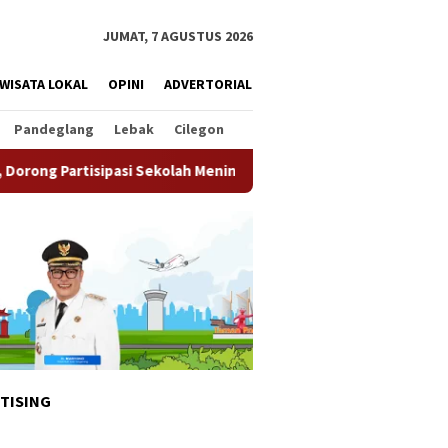
JUMAT, 7 AGUSTUS 2026
WISATA LOKAL
OPINI
ADVERTORIAL
Pandeglang
Lebak
Cilegon
pasi Sekolah Meningkat
Pemkot Tangsel Matangkan Pers
TISING