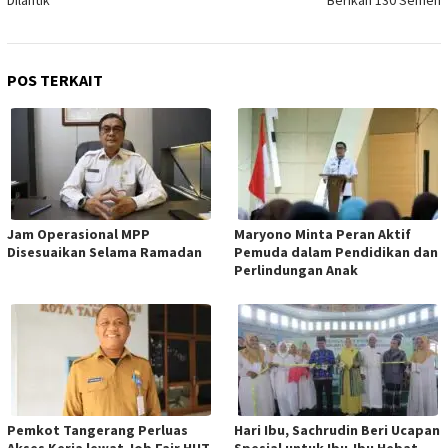
POS TERKAIT
Jam Operasional MPP
Maryono Minta Peran Aktif
Disesuaikan Selama Ramadan
Pemuda dalam Pendidikan dan
Perlindungan Anak
Pemkot Tangerang Perluas
Hari Ibu, Sachrudin Beri Ucapan
Akses Kerja lewat Job Fair HUT
Spesial untuk Ibu-Ibu Hebat