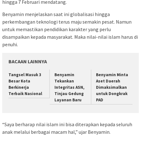
hingga 7 Februari mendatang.
Benyamin menjelaskan saat ini globalisasi hingga
perkembangan teknologi terus maju semakin pesat. Namun
untuk memastikan pendidikan karakter yang perlu
disampaikan kepada masyarakat. Maka nilai-nilai islam harus di
penuhi.
BACAAN LAINNYA
Tangsel Masuk 3
Benyamin
Benyamin Minta
Besar Kota
Tekankan
Aset Daerah
Berkinerja
Integritas ASN,
Dimaksimalkan
Terbaik Nasional
Tinjau Gedung
untuk Dongkrak
Layanan Baru
PAD
“Saya berharap nilai islam ini bisa diterapkan kepada seluruh
anak melalui berbagai macam hal,” ujar Benyamin.