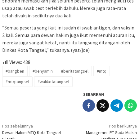
Shobran memastikan jika seluruh peserta telah mengikuti tes
usap atau swab test terlebih dahulu. Mereka juga rata-rata
telah divaksin sedikitnya dua kali.
“Semua peserta yang ikut ini sudah di swab antigen, dan vaksin
2 kali. Semua para dewan hakim juga ikut memenuhi aturan itu,
mereka juga sangat ketat, nanti itu langsung ditangani oleh
Dinkes Kota Tangsel,” tukasnya. (yaz/joe)
Views:
438
#bangben
#benyamin
#beritatangsel
#mtq
#mtqtangsel
#walikotatangsel
SEBARKAN
Navigasi
Pos sebelumnya
Pos berikutnya
pos
Dewan Hakim MTQ Kota Tangsel
Managemen PT Suda Miskin
Dilantik
Berikan 130 Semen