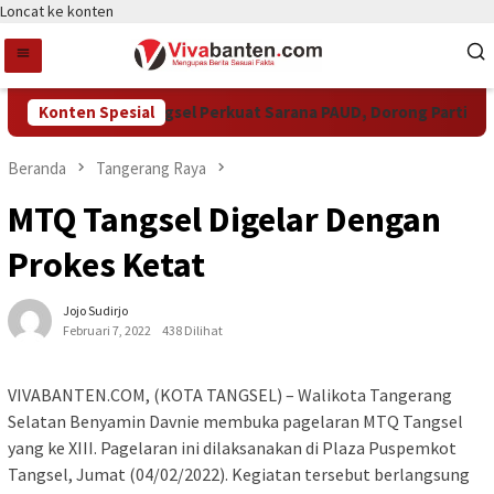
Loncat ke konten
Konten Spesial
Pemkot Tangsel Perkuat Sarana PAUD, Dorong Partisipasi 
Beranda
Tangerang Raya
MTQ Tangsel Digelar Dengan
Prokes Ketat
Jojo Sudirjo
Februari 7, 2022
438 Dilihat
VIVABANTEN.COM, (KOTA TANGSEL) – Walikota Tangerang
Selatan Benyamin Davnie membuka pagelaran MTQ Tangsel
yang ke XIII. Pagelaran ini dilaksanakan di Plaza Puspemkot
Tangsel, Jumat (04/02/2022). Kegiatan tersebut berlangsung