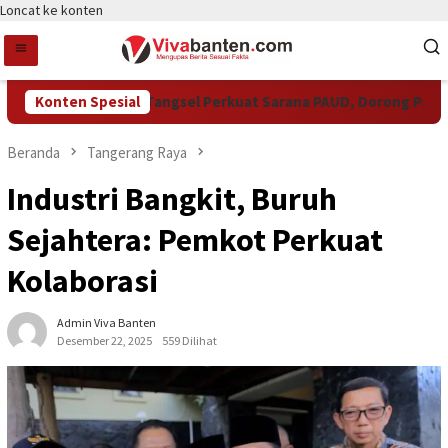
Loncat ke konten
Konten Spesial
Pemkot Tangsel Perkuat Sarana PAUD, Dorong Partisipa
Beranda
Tangerang Raya
Industri Bangkit, Buruh
Sejahtera: Pemkot Perkuat
Kolaborasi
Admin Viva Banten
Desember 22, 2025
559 Dilihat