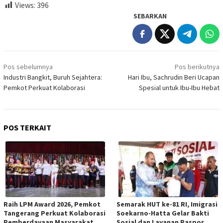
Views:
396
SEBARKAN
Navigasi
Pos sebelumnya
Pos berikutnya
pos
Industri Bangkit, Buruh Sejahtera:
Hari Ibu, Sachrudin Beri Ucapan
Pemkot Perkuat Kolaborasi
Spesial untuk Ibu-Ibu Hebat
POS TERKAIT
Raih LPM Award 2026, Pemkot
Semarak HUT ke-81 RI, Imigrasi
Tangerang Perkuat Kolaborasi
Soekarno-Hatta Gelar Bakti
Pemberdayaan Masyarakat
Sosial dan Layanan Paspor