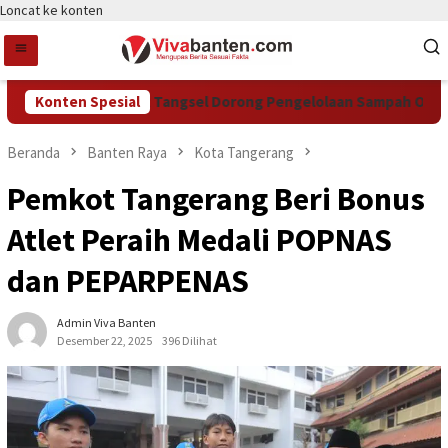
Loncat ke konten
Konten Spesial
DCKTR Tangsel Dorong Pengelolaan Sampah Organik L
Beranda
Banten Raya
Kota Tangerang
Pemkot Tangerang Beri Bonus
Atlet Peraih Medali POPNAS
dan PEPARPENAS
Admin Viva Banten
Desember 22, 2025
396 Dilihat