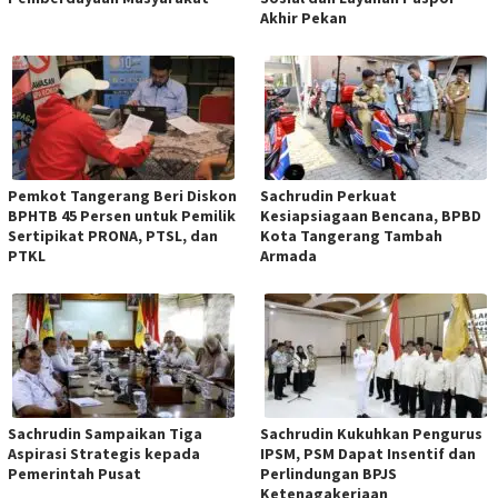
Akhir Pekan
Pemkot Tangerang Beri Diskon
Sachrudin Perkuat
BPHTB 45 Persen untuk Pemilik
Kesiapsiagaan Bencana, BPBD
Sertipikat PRONA, PTSL, dan
Kota Tangerang Tambah
PTKL
Armada
Sachrudin Sampaikan Tiga
Sachrudin Kukuhkan Pengurus
Aspirasi Strategis kepada
IPSM, PSM Dapat Insentif dan
Pemerintah Pusat
Perlindungan BPJS
Ketenagakerjaan