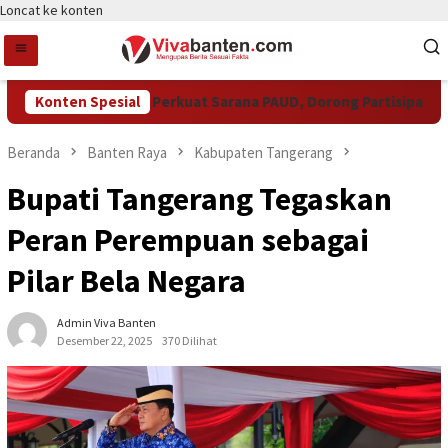
Loncat ke konten
Pemkot Tangsel Perkuat Sarana PAUD, Dorong Partisipasi Sekol
Konten Spesial
Beranda
Banten Raya
Kabupaten Tangerang
Bupati Tangerang Tegaskan
Peran Perempuan sebagai
Pilar Bela Negara
Admin Viva Banten
Desember 22, 2025
370 Dilihat