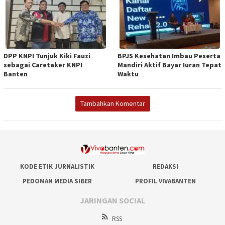
DPP KNPI Tunjuk Kiki Fauzi
BPJS Kesehatan Imbau Peserta
sebagai Caretaker KNPI
Mandiri Aktif Bayar Iuran Tepat
Banten
Waktu
Tambahkan Komentar
KODE ETIK JURNALISTIK
REDAKSI
PEDOMAN MEDIA SIBER
PROFIL VIVABANTEN
JARINGAN SOCIAL
RSS