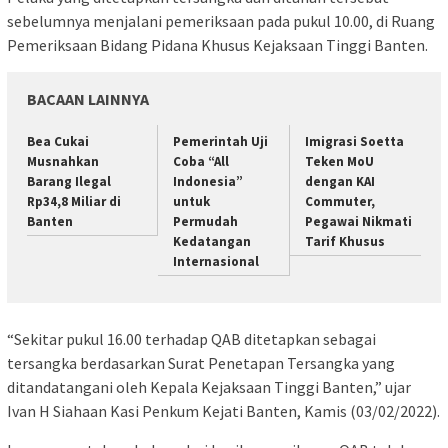
sebelumnya menjalani pemeriksaan pada pukul 10.00, di Ruang
Pemeriksaan Bidang Pidana Khusus Kejaksaan Tinggi Banten.
BACAAN LAINNYA
Bea Cukai
Pemerintah Uji
Imigrasi Soetta
Musnahkan
Coba “All
Teken MoU
Barang Ilegal
Indonesia”
dengan KAI
Rp34,8 Miliar di
untuk
Commuter,
Banten
Permudah
Pegawai Nikmati
Kedatangan
Tarif Khusus
Internasional
“Sekitar pukul 16.00 terhadap QAB ditetapkan sebagai
tersangka berdasarkan Surat Penetapan Tersangka yang
ditandatangani oleh Kepala Kejaksaan Tinggi Banten,” ujar
Ivan H Siahaan Kasi Penkum Kejati Banten, Kamis (03/02/2022).