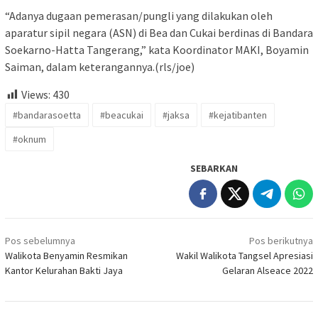
“Adanya dugaan pemerasan/pungli yang dilakukan oleh
aparatur sipil negara (ASN) di Bea dan Cukai berdinas di Bandara
Soekarno-Hatta Tangerang,” kata Koordinator MAKI, Boyamin
Saiman, dalam keterangannya.(rls/joe)
Views:
430
#bandarasoetta
#beacukai
#jaksa
#kejatibanten
#oknum
SEBARKAN
Navigasi
Pos sebelumnya
Pos berikutnya
pos
Walikota Benyamin Resmikan
Wakil Walikota Tangsel Apresiasi
Kantor Kelurahan Bakti Jaya
Gelaran Alseace 2022