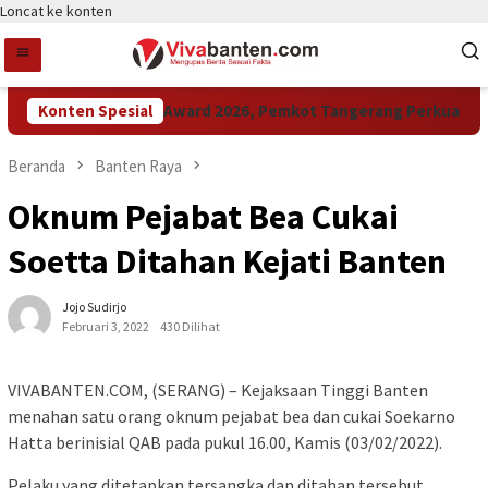
Loncat ke konten
Konten Spesial
Raih LPM Award 2026, Pemkot Tangerang Perkuat Kola
Beranda
Banten Raya
Oknum Pejabat Bea Cukai
Soetta Ditahan Kejati Banten
Jojo Sudirjo
Februari 3, 2022
430 Dilihat
VIVABANTEN.COM, (SERANG) – Kejaksaan Tinggi Banten
menahan satu orang oknum pejabat bea dan cukai Soekarno
Hatta berinisial QAB pada pukul 16.00, Kamis (03/02/2022).
Pelaku yang ditetapkan tersangka dan ditahan tersebut