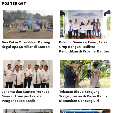
POS TERKAIT
Bea Cukai Musnahkan Barang
Dukung Generasi Emas, Astra
Ilegal Rp34,8 Miliar di Banten
Grup Bangun Fasilitas
Pendidikan di Provinsi Banten
Jakarta dan Banten Perkuat
Tekanan Hidup Berujung
Sinergi Transportasi dan
Tragis, Lansia di Pasar Kemis
Pengendalian Banjir
Ditemukan Gantung Diri