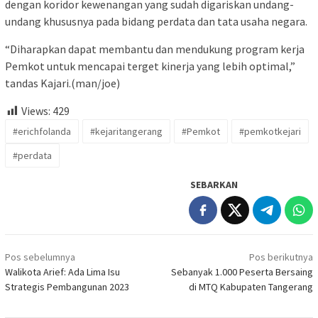
dengan koridor kewenangan yang sudah digariskan undang-
undang khususnya pada bidang perdata dan tata usaha negara.
“Diharapkan dapat membantu dan mendukung program kerja
Pemkot untuk mencapai terget kinerja yang lebih optimal,”
tandas Kajari.(man/joe)
Views:
429
#erichfolanda
#kejaritangerang
#Pemkot
#pemkotkejari
#perdata
SEBARKAN
Navigasi
Pos sebelumnya
Pos berikutnya
pos
Walikota Arief: Ada Lima Isu
Sebanyak 1.000 Peserta Bersaing
Strategis Pembangunan 2023
di MTQ Kabupaten Tangerang