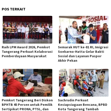
POS TERKAIT
Raih LPM Award 2026, Pemkot
Semarak HUT ke-81 RI, Imigrasi
Tangerang Perkuat Kolaborasi
Soekarno-Hatta Gelar Bakti
Pemberdayaan Masyarakat
Sosial dan Layanan Paspor
Akhir Pekan
Pemkot Tangerang Beri Diskon
Sachrudin Perkuat
BPHTB 45 Persen untuk Pemilik
Kesiapsiagaan Bencana, BPBD
Sertipikat PRONA, PTSL, dan
Kota Tangerang Tambah