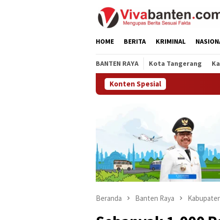
Loncat
ke
konten
HOME
BERITA
KRIMINAL
NASION
BANTEN RAYA
Kota Tangerang
Ka
Konten Spesial
Beranda
Banten Raya
Kabupaten