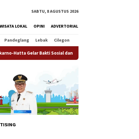
SABTU, 8 AGUSTUS 2026
WISATA LOKAL
OPINI
ADVERTORIAL
Pandeglang
Lebak
Cilegon
r Bakti Sosial dan Layanan Paspor Akhir Pekan
Pemkot Ta
TISING