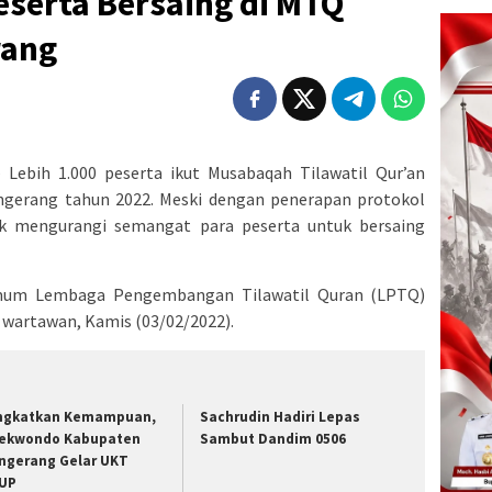
eserta Bersaing di MTQ
rang
ebih 1.000 peserta ikut Musabaqah Tilawatil Qur’an
ngerang tahun 2022. Meski dengan penerapan protokol
ak mengurangi semangat para peserta untuk bersaing
Umum Lembaga Pengembangan Tilawatil Quran (LPTQ)
 wartawan, Kamis (03/02/2022).
ngkatkan Kemampuan,
Sachrudin Hadiri Lepas
ekwondo Kabupaten
Sambut Dandim 0506
ngerang Gelar UKT
UP