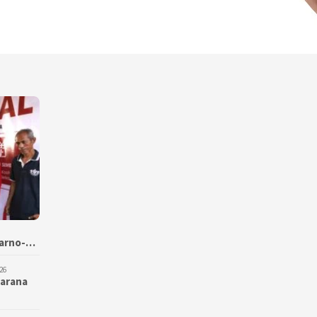
karno-…
26
Sarana