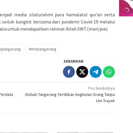
njadi media silaturahmi para hamalatul qur’an serta
t untuk bangkit bersama dari pandemi Covid-19 melalui
ata untuk mendapatkan rahmat Allah SWT.(man/joe)
tqtangerang
#mtqtangerang
SEBARKAN
Pos berikutnya
Perdata
Dishub Tangerang Tertibkan Angkutan Orang Tanpa
Izin Trayek