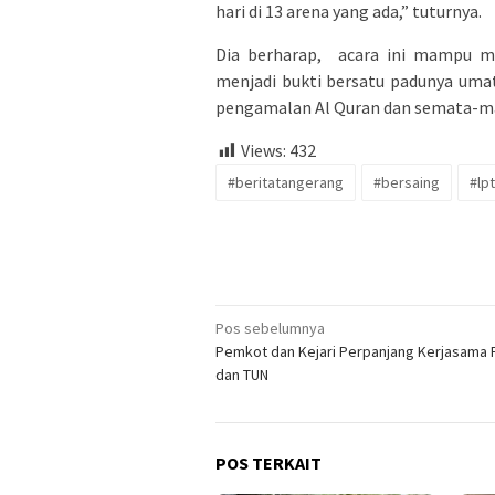
hari di 13 arena yang ada,” tuturnya.
Dia berharap, acara ini mampu me
menjadi bukti bersatu padunya uma
pengamalan Al Quran dan semata-m
Views:
432
#beritatangerang
#bersaing
#lp
Navigasi
Pos sebelumnya
Pemkot dan Kejari Perpanjang Kerjasama 
pos
dan TUN
POS TERKAIT