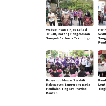
Wabup Intan Tinjau Lokasi
Peri
TPS3R, Dorong Pengelolaan
Sedu
Sampah Berbasis Teknologi
Tang
Pemb
Posyandu Mawar 3 Wakili
Pemk
Kabupaten Tangerang pada
Lont
Penilaian Tingkat Provinsi
Ting
Banten