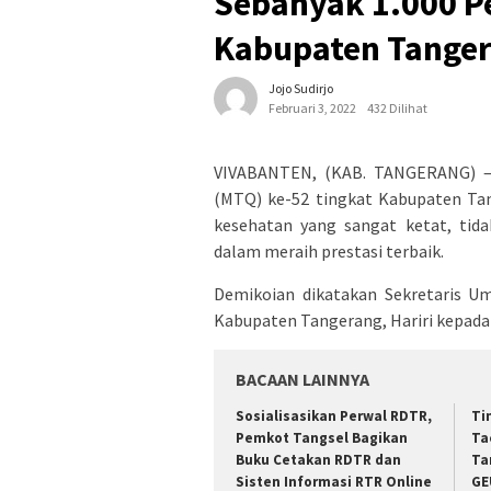
Sebanyak 1.000 P
Kabupaten Tange
Jojo Sudirjo
Februari 3, 2022
432 Dilihat
VIVABANTEN, (KAB. TANGERANG) – L
(MTQ) ke-52 tingkat Kabupaten Ta
kesehatan yang sangat ketat, tid
dalam meraih prestasi terbaik.
Demikoian dikatakan Sekretaris 
Kabupaten Tangerang, Hariri kepada
BACAAN LAINNYA
Sosialisasikan Perwal RDTR,
Ti
Pemkot Tangsel Bagikan
Ta
Buku Cetakan RDTR dan
Ta
Sisten Informasi RTR Online
GE