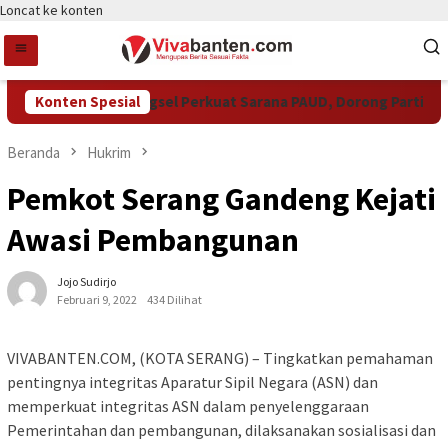
Loncat ke konten
Konten Spesial
Pemkot Tangsel Perkuat Sarana PAUD, Dorong Partisipasi 
Beranda
Hukrim
Pemkot Serang Gandeng Kejati
Awasi Pembangunan
Jojo Sudirjo
Februari 9, 2022
434 Dilihat
VIVABANTEN.COM, (KOTA SERANG) – Tingkatkan pemahaman
pentingnya integritas Aparatur Sipil Negara (ASN) dan
memperkuat integritas ASN dalam penyelenggaraan
Pemerintahan dan pembangunan, dilaksanakan sosialisasi dan