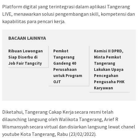
Platform digital yang terintegrasi dalam aplikasi Tangerang
LIVE, menawarkan solusi pengembangan skill, kompetensi dan
kapabilitas para pencari kerja.
BACAAN LAINNYA
Ribuan Lowongan
Pemkot
Komisi II DPRD,
Siap Diserbu di
Tangerang
Minta Pemkot
Job Fair Tangcity
Gandeng 40
Tangerang
Perusahaan
Lakukan Upaya
untuk Program
Pencegahan
OJT
Pengusaha PHK
Karyawan
Diketahui, Tangerang Cakap Kerja secara resmi telah
dilaunching langsung oleh Walikota Tangerang, Arief R
Wismansyah secara virtual dan disiarkan langsung lewat chanel
youtube Kota Tangerang, Rabu (23/02/2022).