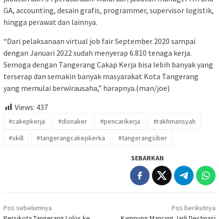
GA, accounting, desain grafis, programmer, supervisor logistik,
hingga perawat dan lainnya.
“Dari pelaksanaan virtual job fair September 2020 sampai
dengan Januari 2022 sudah menyerap 6.810 tenaga kerja.
Semoga dengan Tangerang Cakap Kerja bisa lebih banyak yang
terserap dan semakin banyak masyarakat Kota Tangerang
yang memulai berwirausaha,” harapnya.(man/joe)
Views:
437
#cakepkerja
#disnaker
#pencarikerja
#rakhmansyah
#skill
#tangerangcakepkerka
#tangerangsiber
SEBARKAN
Navigasi
Pos sebelumnya
Pos berikutnya
pos
Persikota Tangerang Lolos ke
Kampung Mancing Jadi Destinasi