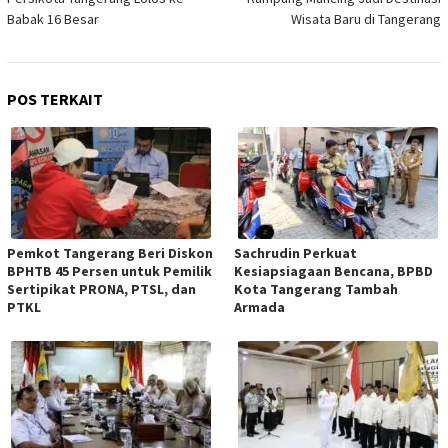
Babak 16 Besar
Wisata Baru di Tangerang
POS TERKAIT
Pemkot Tangerang Beri Diskon
Sachrudin Perkuat
BPHTB 45 Persen untuk Pemilik
Kesiapsiagaan Bencana, BPBD
Sertipikat PRONA, PTSL, dan
Kota Tangerang Tambah
PTKL
Armada