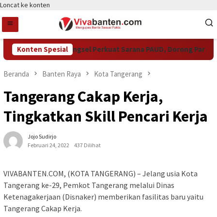
Loncat ke konten
Konten Spesial
Pemkot Tangsel Perkuat Sarana PAUD, Dorong Partisipasi
Beranda
Banten Raya
Kota Tangerang
Tangerang Cakap Kerja,
Tingkatkan Skill Pencari Kerja
Jojo Sudirjo
Februari 24, 2022
437 Dilihat
VIVABANTEN.COM, (KOTA TANGERANG) – Jelang usia Kota
Tangerang ke-29, Pemkot Tangerang melalui Dinas
Ketenagakerjaan (Disnaker) memberikan fasilitas baru yaitu
Tangerang Cakap Kerja.