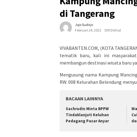
Kampung Mancing 
di Tangerang
Jojo Sudirjo
Februari 24, 2022
509 Dilihat
VIVABANTEN.COM, (KOTA TANGERANG
tematik baru, kali ini masyarak
membangun destinasi wisata baru ya
Mengusung nama Kampung Mancing (
RW. 008 Kelurahan Belendung menyula
BACAAN LAINNYA
Sachrudin Minta BPPW
Wa
Tindaklanjuti Keluhan
Cu
Pedagang Pasar Anyar
da