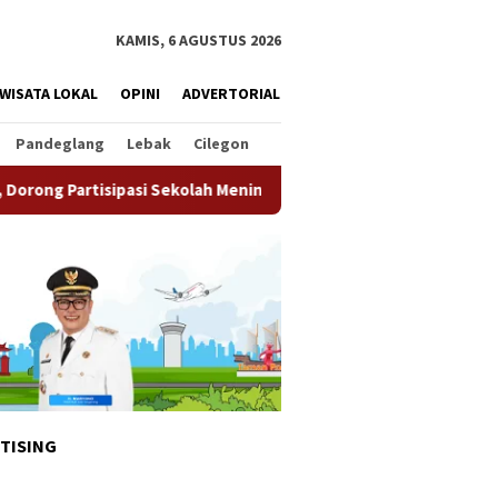
KAMIS, 6 AGUSTUS 2026
WISATA LOKAL
OPINI
ADVERTORIAL
Pandeglang
Lebak
Cilegon
sipasi Sekolah Meningkat
Pemkot Tangsel Matangkan Per
TISING