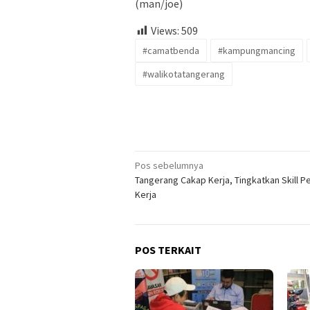
(man/joe)
Views:
509
#camatbenda
#kampungmancing
#walikotatangerang
Navigasi
Pos sebelumnya
Tangerang Cakap Kerja, Tingkatkan Skill P
pos
Kerja
POS TERKAIT