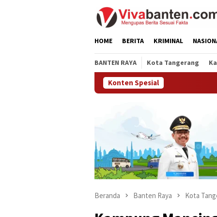
Loncat
ke
konten
HOME
BERITA
KRIMINAL
NASION
BANTEN RAYA
Kota Tangerang
Ka
Konten Spesial
Beranda
Banten Raya
Kota Tang