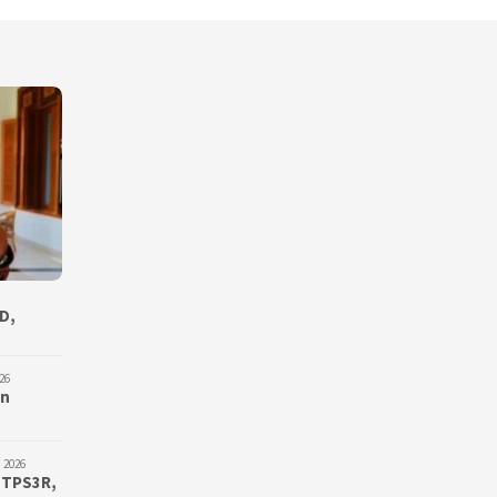
D,
26
an
 2026
 TPS3R,