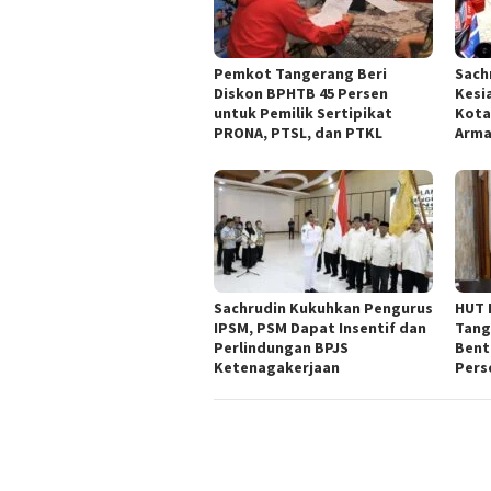
Pemkot Tangerang Beri
Sach
Diskon BPHTB 45 Persen
Kesi
untuk Pemilik Sertipikat
Kota
PRONA, PTSL, dan PTKL
Arm
Sachrudin Kukuhkan Pengurus
HUT 
IPSM, PSM Dapat Insentif dan
Tang
Perlindungan BPJS
Bent
Ketenagakerjaan
Pers