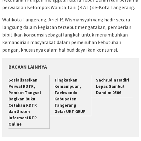
perwakilan Kelompok Wanita Tani (KWT) se-Kota Tangerang.
Walikota Tangerang, Arief R. Wismansyah yang hadir secara
langsung dalam kegiatan tersebut mengatakan, pemberian
bibit ikan konsumsi sebagai langkah untuk menumbuhkan
kemandirian masyarakat dalam pemenuhan kebutuhan
pangan, khususnya dalam hal budidaya ikan konsumsi.
BACAAN LAINNYA
Sosialisasikan
Tingkatkan
Sachrudin Hadiri
Perwal RDTR,
Kemampuan,
Lepas Sambut
Pemkot Tangsel
Taekwondo
Dandim 0506
Bagikan Buku
Kabupaten
Cetakan RDTR
Tangerang
dan Sisten
Gelar UKT GEUP
Informasi RTR
Online