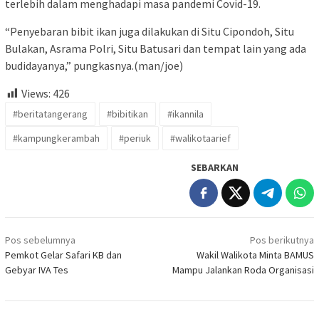
terlebih dalam menghadapi masa pandemi Covid-19.
“Penyebaran bibit ikan juga dilakukan di Situ Cipondoh, Situ
Bulakan, Asrama Polri, Situ Batusari dan tempat lain yang ada
budidayanya,” pungkasnya.(man/joe)
Views:
426
#beritatangerang
#bibitikan
#ikannila
#kampungkerambah
#periuk
#walikotaarief
SEBARKAN
Navigasi
Pos sebelumnya
Pos berikutnya
pos
Pemkot Gelar Safari KB dan
Wakil Walikota Minta BAMUS
Gebyar IVA Tes
Mampu Jalankan Roda Organisasi