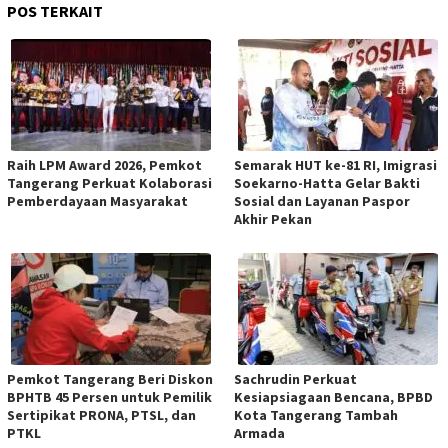
POS TERKAIT
Raih LPM Award 2026, Pemkot
Semarak HUT ke-81 RI, Imigrasi
Tangerang Perkuat Kolaborasi
Soekarno-Hatta Gelar Bakti
Pemberdayaan Masyarakat
Sosial dan Layanan Paspor
Akhir Pekan
Pemkot Tangerang Beri Diskon
Sachrudin Perkuat
BPHTB 45 Persen untuk Pemilik
Kesiapsiagaan Bencana, BPBD
Sertipikat PRONA, PTSL, dan
Kota Tangerang Tambah
PTKL
Armada