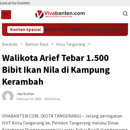
Loncat ke konten
Konten Spesial
Raih LPM Award 2026, Pemkot Tangerang Perkuat Kola
Beranda
Banten Raya
Kota Tangerang
Walikota Arief Tebar 1.500
Bibit Ikan Nila di Kampung
Kerambah
Jojo Sudirjo
Februari 15, 2022
426 Dilihat
VIVABANTEN.COM, (KOTA TANGERANG) – Jelang peringatan
HUT Kota Tangerang ke, Pemkot Tangerang melalui Dinas
Ketahanan Pangan menggelar acara Tebar Benih Ikan bersama