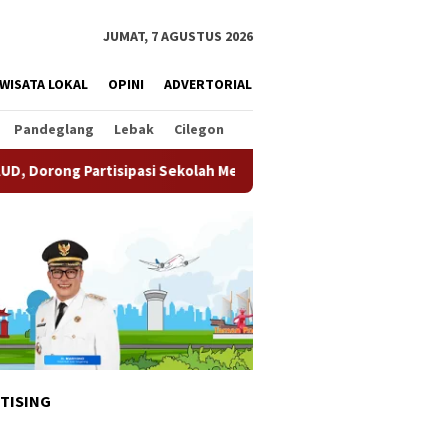
JUMAT, 7 AGUSTUS 2026
WISATA LOKAL
OPINI
ADVERTORIAL
Pandeglang
Lebak
Cilegon
sipasi Sekolah Meningkat
Pemkot Tangsel Matangkan Per
TISING