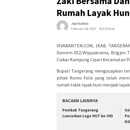
Zaki Bersama Da
Rumah Layak Hun
Jojo Sudirjo
Februari 18, 2022
422 Dilihat
VIVABANTEN.COM, (KAB. TANGERANG
Danrem 052/Wijayakrama, Brigjen T
Ciakar Kampung Cipari Kecamatan P
Bupati Tangerang mengucapkan teri
pihak Romo Felix yang telah me
rumah tidak layak huni menjadi laya
BACAAN LAINNYA
Pemkab Tangerang
Se
Luncurkan Logo HUT ke-393
Pe
DO