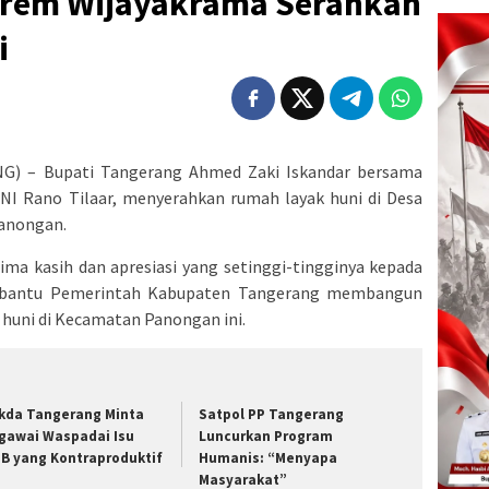
nrem Wijayakrama Serahkan
i
) – Bupati Tangerang Ahmed Zaki Iskandar bersama
NI Rano Tilaar, menyerahkan rumah layak huni di Desa
anongan.
ma kasih dan apresiasi yang setinggi-tingginya kepada
mbantu Pemerintah Kabupaten Tangerang membangun
k huni di Kecamatan Panongan ini.
kda Tangerang Minta
Satpol PP Tangerang
gawai Waspadai Isu
Luncurkan Program
B yang Kontraproduktif
Humanis: “Menyapa
Masyarakat”