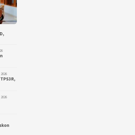
D,
26
an
 2026
 TPS3R,
 2026
iskon