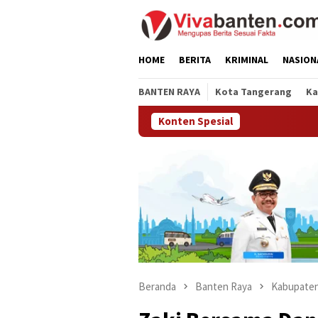
Loncat
ke
konten
HOME
BERITA
KRIMINAL
NASION
BANTEN RAYA
Kota Tangerang
Ka
Konten Spesial
Beranda
Banten Raya
Kabupaten