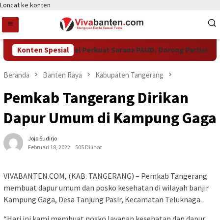
Loncat ke konten
Pemkot Tangsel Perkuat Sarana PAUD, Dorong Partisipasi Se
Konten Spesial
Beranda
Banten Raya
Kabupaten Tangerang
Pemkab Tangerang Dirikan
Dapur Umum di Kampung Gaga
Jojo Sudirjo
Februari 18, 2022
505 Dilihat
VIVABANTEN.COM, (KAB. TANGERANG) – Pemkab Tangerang
membuat dapur umum dan posko kesehatan di wilayah banjir
Kampung Gaga, Desa Tanjung Pasir, Kecamatan Teluknaga.
“Hari ini kami membuat posko layanan kesehatan dan dapur