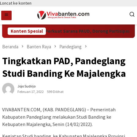
Loncat ke konten
Pemkot Tangsel Perkuat Sarana PAUD, Dorong Partisipasi Seko
Konten Spesial
Beranda
Banten Raya
Pandeglang
Tingkatkan PAD, Pandeglang
Studi Banding Ke Majalengka
Jojo Sudirjo
Februari 17, 2022
599 Dilihat
VIVABANTEN.COM, (KAB. PANDEGLANG) – Pemerintah
Kabupaten Pandeglang melakukan Studi Banding ke
Kebupaten Majalengka, Senin (14/02/2022).
Kegiatan Studi banding ke Kabupaten Majalengka Provinsi