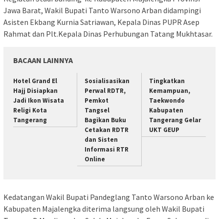
Jawa Barat, Wakil Bupati Tanto Warsono Arban didampingi
Asisten Ekbang Kurnia Satriawan, Kepala Dinas PUPR Asep
Rahmat dan Plt.Kepala Dinas Perhubungan Tatang Mukhtasar.
BACAAN LAINNYA
Hotel Grand El
Sosialisasikan
Tingkatkan
Hajj Disiapkan
Perwal RDTR,
Kemampuan,
Jadi Ikon Wisata
Pemkot
Taekwondo
Religi Kota
Tangsel
Kabupaten
Tangerang
Bagikan Buku
Tangerang Gelar
Cetakan RDTR
UKT GEUP
dan Sisten
Informasi RTR
Online
Kedatangan Wakil Bupati Pandeglang Tanto Warsono Arban ke
Kabupaten Majalengka diterima langsung oleh Wakil Bupati