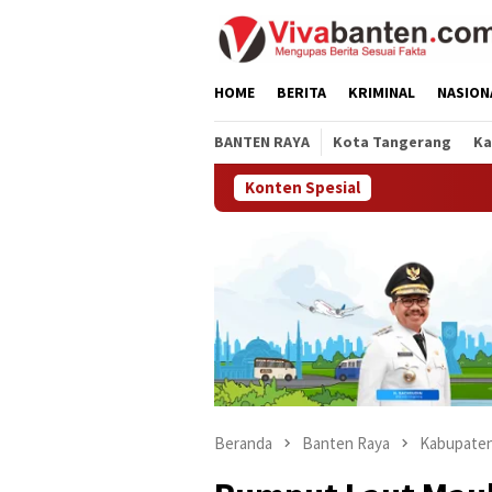
Loncat
ke
konten
HOME
BERITA
KRIMINAL
NASION
BANTEN RAYA
Kota Tangerang
Ka
Konten Spesial
Beranda
Banten Raya
Kabupaten