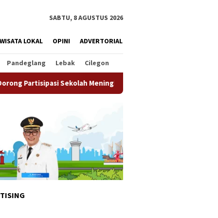
SABTU, 8 AGUSTUS 2026
WISATA LOKAL
OPINI
ADVERTORIAL
Pandeglang
Lebak
Cilegon
i Sekolah Meningkat
Pemkot Tangsel Matangkan Persiapa
TISING