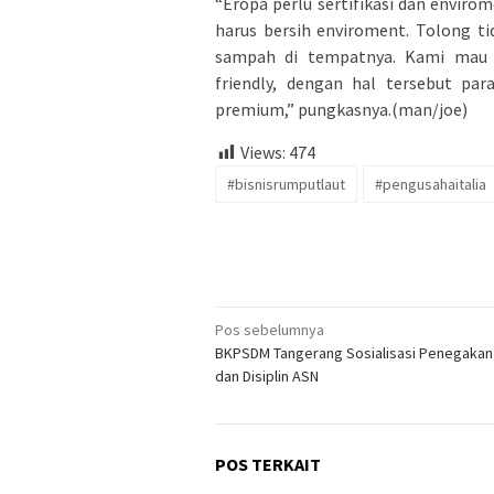
“Eropa perlu sertifikasi dan enviro
harus bersih enviroment. Tolong ti
sampah di tempatnya. Kami mau 
friendly, dengan hal tersebut p
premium,” pungkasnya.(man/joe)
Views:
474
#bisnisrumputlaut
#pengusahaitalia
Navigasi
Pos sebelumnya
BKPSDM Tangerang Sosialisasi Penegakan 
pos
dan Disiplin ASN
POS TERKAIT