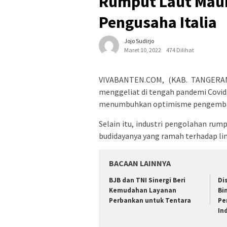
Rumput Laut Mauk
Pengusaha Italia
Jojo Sudirjo
Maret 10, 2022
474 Dilihat
VIVABANTEN.COM, (KAB. TANGERAN
menggeliat di tengah pandemi Covid
menumbuhkan optimisme pengembanga
Selain itu, industri pengolahan rum
budidayanya yang ramah terhadap li
BACAAN LAINNYA
BJB dan TNI Sinergi Beri
Di
Kemudahan Layanan
Bi
Perbankan untuk Tentara
Pe
In