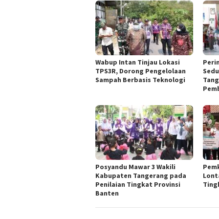
Wabup Intan Tinjau Lokasi
Peri
TPS3R, Dorong Pengelolaan
Sedu
Sampah Berbasis Teknologi
Tang
Pemb
Posyandu Mawar 3 Wakili
Pemk
Kabupaten Tangerang pada
Lont
Penilaian Tingkat Provinsi
Ting
Banten