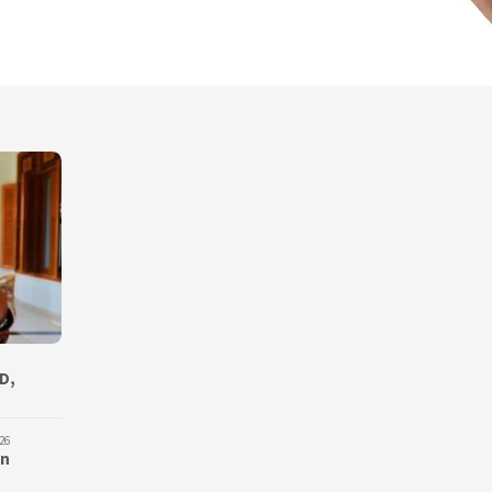
D,
26
an