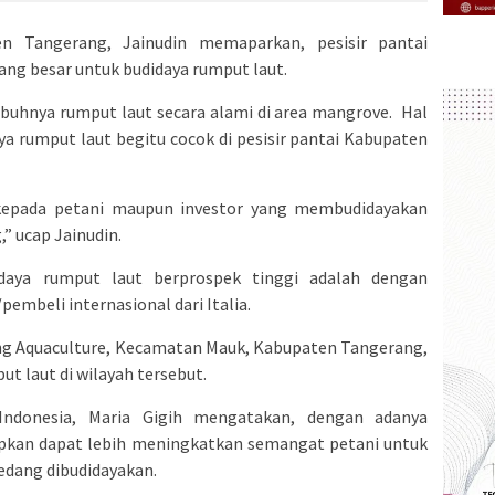
n Tangerang, Jainudin memaparkan, pesisir pantai
ng besar untuk budidaya rumput laut.
mbuhnya rumput laut secara alami di area mangrove. Hal
a rumput laut begitu cocok di pesisir pantai Kabupaten
kepada petani maupun investor yang membudidayakan
” ucap Jainudin.
aya rumput laut berprospek tinggi adalah dengan
pembeli internasional dari Italia.
ng Aquaculture, Kecamatan Mauk, Kabupaten Tangerang,
t laut di wilayah tersebut.
ndonesia, Maria Gigih mengatakan, dengan adanya
rapkan dapat lebih meningkatkan semangat petani untuk
edang dibudidayakan.