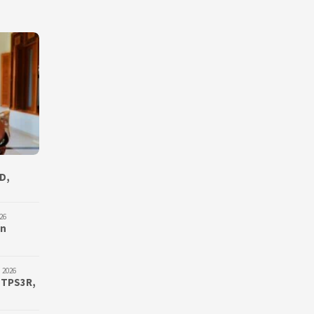
D,
26
an
 2026
 TPS3R,