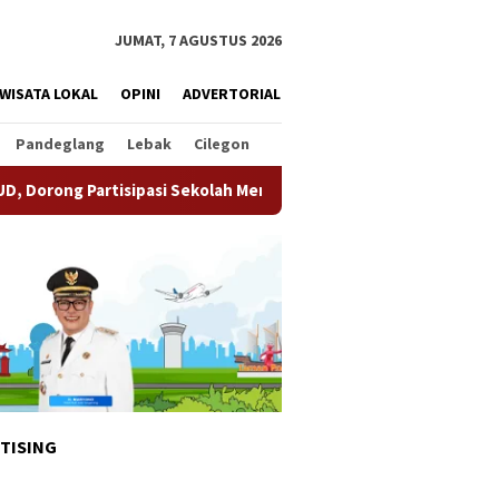
JUMAT, 7 AGUSTUS 2026
WISATA LOKAL
OPINI
ADVERTORIAL
Pandeglang
Lebak
Cilegon
ipasi Sekolah Meningkat
Pemkot Tangsel Matangkan Pers
TISING