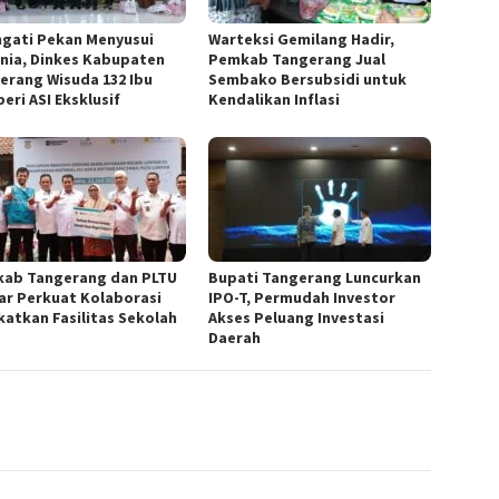
ngati Pekan Menyusui
Warteksi Gemilang Hadir,
nia, Dinkes Kabupaten
Pemkab Tangerang Jual
erang Wisuda 132 Ibu
Sembako Bersubsidi untuk
eri ASI Eksklusif
Kendalikan Inflasi
ab Tangerang dan PLTU
Bupati Tangerang Luncurkan
ar Perkuat Kolaborasi
IPO-T, Permudah Investor
katkan Fasilitas Sekolah
Akses Peluang Investasi
Daerah