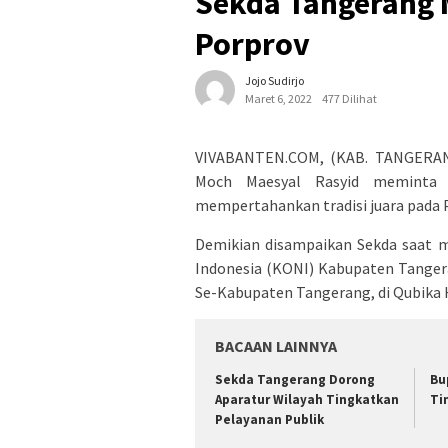
Sekda Tangerang 
Porprov
Jojo Sudirjo
Maret 6, 2022
477 Dilihat
VIVABANTEN.COM, (KAB. TANGERANG
Moch Maesyal Rasyid meminta 
mempertahankan tradisi juara pada 
Demikian disampaikan Sekda saat m
Indonesia (KONI) Kabupaten Tanger
Se-Kabupaten Tangerang, di Qubika
BACAAN LAINNYA
Sekda Tangerang Dorong
Bu
Aparatur Wilayah Tingkatkan
Ti
Pelayanan Publik