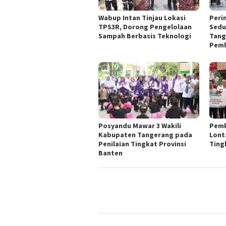
Wabup Intan Tinjau Lokasi
Peri
TPS3R, Dorong Pengelolaan
Sedu
Sampah Berbasis Teknologi
Tang
Pemb
Posyandu Mawar 3 Wakili
Pemk
Kabupaten Tangerang pada
Lont
Penilaian Tingkat Provinsi
Ting
Banten