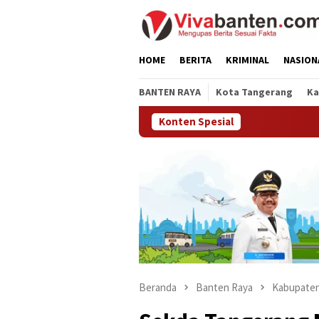
Loncat
ke
konten
HOME
BERITA
KRIMINAL
NASION
BANTEN RAYA
Kota Tangerang
Ka
Konten Spesial
Beranda
Banten Raya
Kabupaten