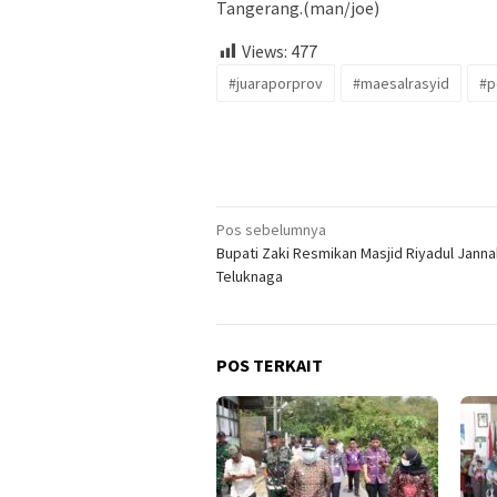
Tangerang.(man/joe)
Views:
477
#juaraporprov
#maesalrasyid
#p
Navigasi
Pos sebelumnya
Bupati Zaki Resmikan Masjid Riyadul Janna
pos
Teluknaga
POS TERKAIT