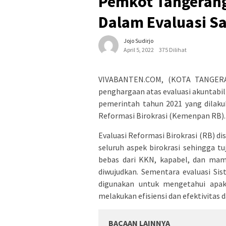
Pemkot Tangerang 
Dalam Evaluasi S
Jojo Sudirjo
April 5, 2022
375 Dilihat
VIVABANTEN.COM, (KOTA TANGERA
penghargaan atas evaluasi akuntabili
pemerintah tahun 2021 yang dilak
Reformasi Birokrasi (Kemenpan RB).
Evaluasi Reformasi Birokrasi (RB) d
seluruh aspek birokrasi sehingga tuj
bebas dari KKN, kapabel, dan mam
diwujudkan. Sementara evaluasi Sis
digunakan untuk mengetahui apa
melakukan efisiensi dan efektivitas
BACAAN LAINNYA