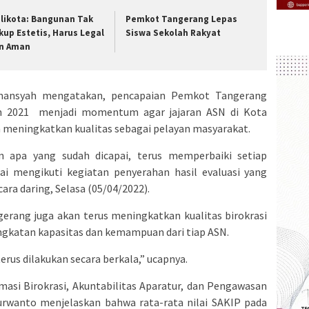
likota: Bangunan Tak
Pemkot Tangerang Lepas
kup Estetis, Harus Legal
Siswa Sekolah Rakyat
n Aman
smansyah mengatakan, pencapaian Pemkot Tangerang
un 2021 menjadi momentum agar jajaran ASN di Kota
 meningkatkan kualitas sebagai pelayan masyarakat.
n apa yang sudah dicapai, terus memperbaiki setiap
sai mengikuti kegiatan penyerahan hasil evaluasi yang
ra daring, Selasa (05/04/2022).
rang juga akan terus meningkatkan kualitas birokrasi
ingkatan kapasitas dan kemampuan dari tiap ASN.
terus dilakukan secara berkala,” ucapnya.
masi Birokrasi, Akuntabilitas Aparatur, dan Pengawasan
wanto menjelaskan bahwa rata-rata nilai SAKIP pada