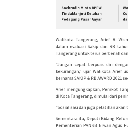
Sachrudin Minta BPPW
Wa
Tindaklanjuti Keluhan
Cu
Pedagang Pasar Anyar
da
Walikota Tangerang, Arief R. Wi
dalam evaluasi Sakip dan RB tah
Tangerang untuk terus berbenah dan
“Jangan cepat berpuas diri denga
kekurangan,” ujar Walikota Arief u
bernama SAKIP & RB AWARD 2021 seca
Arief mengungkapkan, Pemkot Tange
di Kota Tangerang, dimulai dari pen
“Sosialisasi dan juga pelatihan akan 
Sementara itu, Deputi Bidang Refor
Kementerian PANRB Erwan Agus Pur