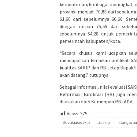
kementerian/lembaga meningkat me
provinsi menjadi 70,88 dari sebelu
61,60 dari sebelumnya 60,68. Seme
dengan rincian 75,65 dari sebel
sebelumnya 64,28 untuk pemerinta
pemerintah kabupaten/kota.
“Secara khusus kami ucapkan sel
mendapatkan kenaikan predikat SA
kualitas SAKIP dan RB tetap Bapak/
akan datang,” tutupnya.
Sebagai informasi, nilai evaluasi S
Reformasi Birokrasi (RB) juga men
dilakukan oleh Kemenpan RB.(ADV)
Views:
375
#evaluasisakip
#sakip
#tangeran