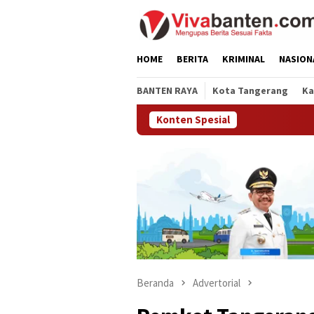
Loncat
ke
konten
HOME
BERITA
KRIMINAL
NASION
BANTEN RAYA
Kota Tangerang
Ka
Konten Spesial
Beranda
Advertorial