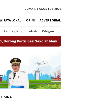
JUMAT, 7 AGUSTUS 2026
WISATA LOKAL
OPINI
ADVERTORIAL
Pandeglang
Lebak
Cilegon
pasi Sekolah Meningkat
Pemkot Tangsel Matangkan Pers
TISING