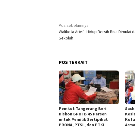
Navigasi
Pos sebelumnya
Walikota Arief : Hidup Bersih Bisa Dimulai d
pos
Sekolah
POS TERKAIT
Pemkot Tangerang Beri
Sach
Diskon BPHTB 45 Persen
Kesi
untuk Pemilik Sertipikat
Kota
PRONA, PTSL, dan PTKL
Arm