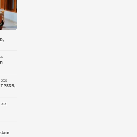
D,
26
an
 2026
 TPS3R,
 2026
iskon