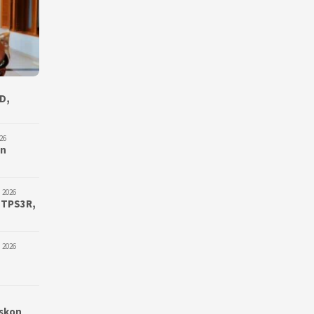
D,
26
an
 2026
 TPS3R,
 2026
iskon