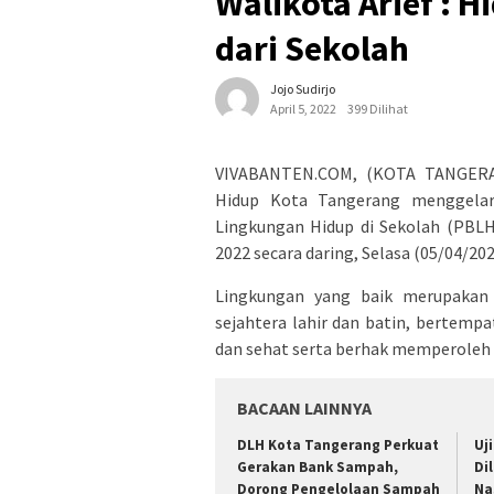
Walikota Arief : H
dari Sekolah
Jojo Sudirjo
April 5, 2022
399 Dilihat
VIVABANTEN.COM, (KOTA TANGERAN
Hidup Kota Tangerang menggelar 
Lingkungan Hidup di Sekolah (PBLH
2022 secara daring, Selasa (05/04/202
Lingkungan yang baik merupakan 
sejahtera lahir dan batin, bertemp
dan sehat serta berhak memperoleh
BACAAN LAINNYA
DLH Kota Tangerang Perkuat
Uj
Gerakan Bank Sampah,
Di
Dorong Pengelolaan Sampah
Na