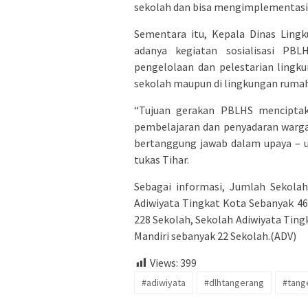
sekolah dan bisa mengimplementasika
Sementara itu, Kepala Dinas Ling
adanya kegiatan sosialisasi PB
pengelolaan dan pelestarian lingku
sekolah maupun di lingkungan rumah
“Tujuan gerakan PBLHS menciptak
pembelajaran dan penyadaran warga
bertanggung jawab dalam upaya – u
tukas Tihar.
Sebagai informasi, Jumlah Sekolah
Adiwiyata Tingkat Kota Sebanyak 46
228 Sekolah, Sekolah Adiwiyata Ting
Mandiri sebanyak 22 Sekolah.(ADV)
Views:
399
#adiwiyata
#dlhtangerang
#tang