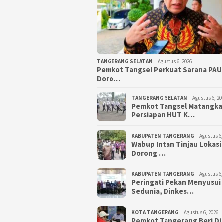
TANGERANG SELATAN
Agustus 6, 2026
Pemkot Tangsel Perkuat Sarana PAU
Doro…
TANGERANG SELATAN
Agustus 6, 20
Pemkot Tangsel Matangk
Persiapan HUT K…
KABUPATEN TANGERANG
Agustus 6,
Wabup Intan Tinjau Lokasi
Dorong …
KABUPATEN TANGERANG
Agustus 6,
Peringati Pekan Menyusui
Sedunia, Dinkes…
KOTA TANGERANG
Agustus 6, 2026
Pemkot Tangerang Beri D