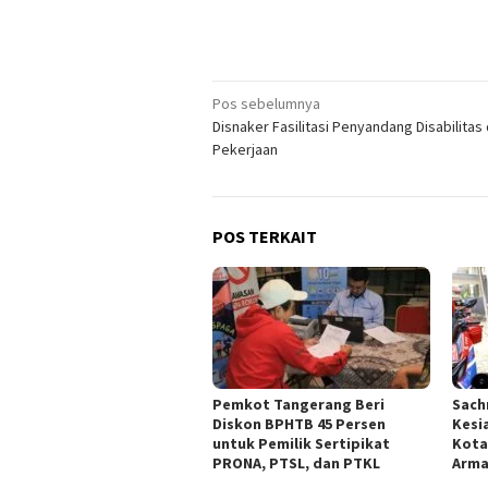
Navigasi
Pos sebelumnya
Disnaker Fasilitasi Penyandang Disabilitas
pos
Pekerjaan
POS TERKAIT
Pemkot Tangerang Beri
Sach
Diskon BPHTB 45 Persen
Kesi
untuk Pemilik Sertipikat
Kota
PRONA, PTSL, dan PTKL
Arm