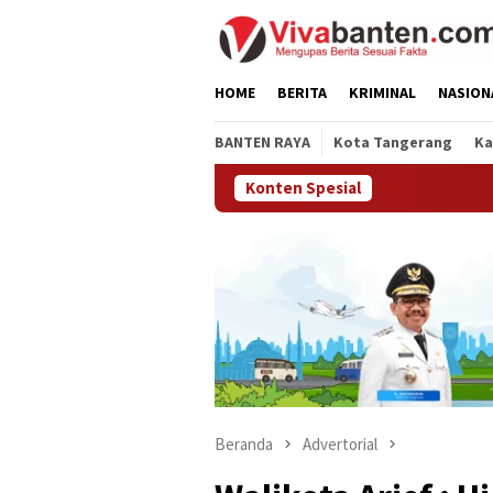
Loncat
ke
konten
HOME
BERITA
KRIMINAL
NASION
BANTEN RAYA
Kota Tangerang
Ka
Konten Spesial
Beranda
Advertorial