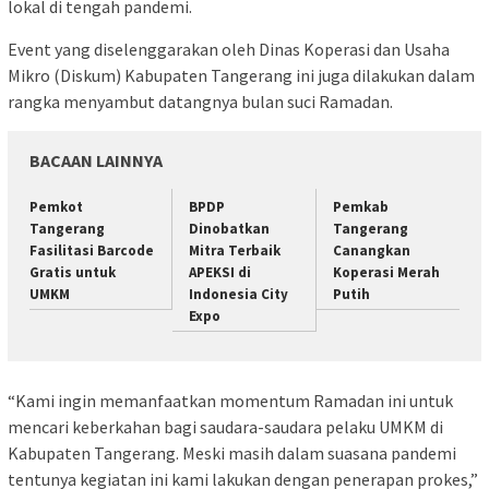
lokal di tengah pandemi.
Event yang diselenggarakan oleh Dinas Koperasi dan Usaha
Mikro (Diskum) Kabupaten Tangerang ini juga dilakukan dalam
rangka menyambut datangnya bulan suci Ramadan.
BACAAN LAINNYA
Pemkot
BPDP
Pemkab
Tangerang
Dinobatkan
Tangerang
Fasilitasi Barcode
Mitra Terbaik
Canangkan
Gratis untuk
APEKSI di
Koperasi Merah
UMKM
Indonesia City
Putih
Expo
“Kami ingin memanfaatkan momentum Ramadan ini untuk
mencari keberkahan bagi saudara-saudara pelaku UMKM di
Kabupaten Tangerang. Meski masih dalam suasana pandemi
tentunya kegiatan ini kami lakukan dengan penerapan prokes,”