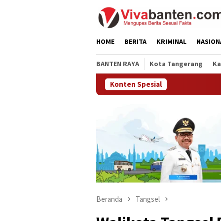
Loncat
ke
konten
HOME
BERITA
KRIMINAL
NASION
BANTEN RAYA
Kota Tangerang
Ka
Konten Spesial
Beranda
Tangsel