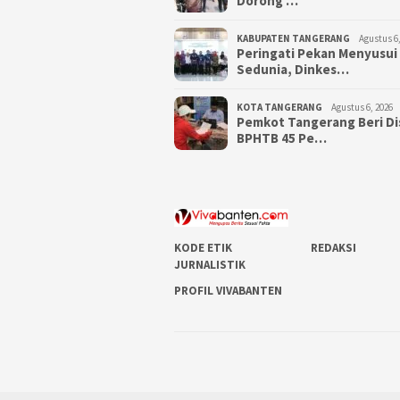
Dorong …
KABUPATEN TANGERANG
Agustus 6,
Peringati Pekan Menyusui
Sedunia, Dinkes…
KOTA TANGERANG
Agustus 6, 2026
Pemkot Tangerang Beri D
BPHTB 45 Pe…
KODE ETIK
REDAKSI
JURNALISTIK
PROFIL VIVABANTEN