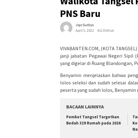
Walikota Tangsel
PNS Baru
Jojo Sudirjo
April 5, 2022
412 Dilihat
VIVABANTEN.COM, (KOTA TANGSEL) –
janji jabatan Pegawai Negeri Sipil 
yang digelar di Ruang Blandongan, P
Benyamin menjelaskan bahwa penga
lolos seleksi dan sudah selesai da
peserta yang sudah lolos, Benyamin
BACAAN LAINNYA
Pemkot Tangsel Targetkan
Ta
Bedah 329 Rumah pada 2026
Ko
Na