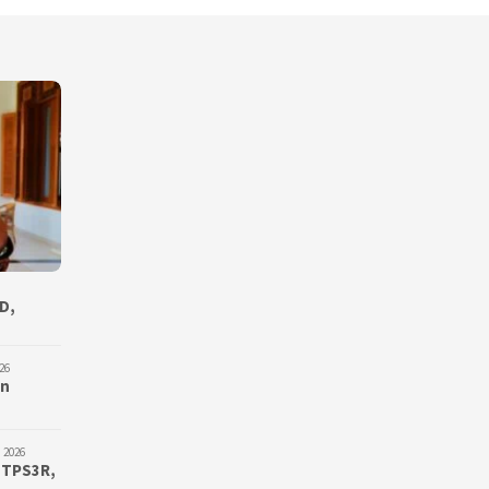
D,
26
an
 2026
 TPS3R,