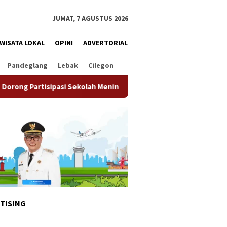
JUMAT, 7 AGUSTUS 2026
WISATA LOKAL
OPINI
ADVERTORIAL
Pandeglang
Lebak
Cilegon
asi Sekolah Meningkat
Pemkot Tangsel Matangkan Persia
TISING