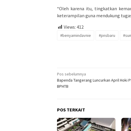
“Oleh karena itu, tingkatkan kemam
keterampilan guna mendukung tugas 
Views:
412
#benyamindavnie
#pnsbaru
#su
Navigasi
Pos sebelumnya
Bapenda Tangerang Luncurkan April Hoki 
pos
BPHTB
POS TERKAIT