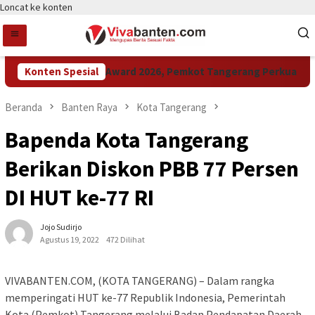
Loncat ke konten
Konten Spesial
Raih LPM Award 2026, Pemkot Tangerang Perkuat Kolab
Beranda
Banten Raya
Kota Tangerang
Bapenda Kota Tangerang
Berikan Diskon PBB 77 Persen
DI HUT ke-77 RI
Jojo Sudirjo
Agustus 19, 2022
472 Dilihat
VIVABANTEN.COM, (KOTA TANGERANG) – Dalam rangka
memperingati HUT ke-77 Republik Indonesia, Pemerintah
Kota (Pemkot) Tangerang melalui Badan Pendapatan Daerah