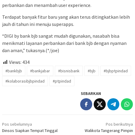
perbankan dan menambah user experience.
Terdapat banyak fitur baru yang akan terus ditingkatkan lebih
jauh di tahun ini menuju superapps.
“DIGI by bank bjb sangat mudah digunakan, nasabah bisa
menikmati layanan perbankan dari bank bjb dengan nyaman
dan aman,” tukasnya.(*/joe)
Views:
434
#bankbjb
#bankjabar
#bisnisbank
#bjb
#bjbptpindad
#kolaborasibjbpindad
#ptpindad
SEBARKAN
Navigasi
Pos sebelumnya
Pos berikutnya
pos
Dinsos Siapkan Tempat Tinggal
Walikota Tangerang Pimpin