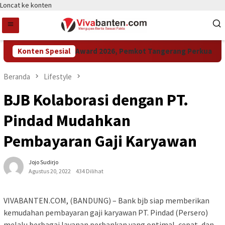
Loncat ke konten
Konten Spesial
Raih LPM Award 2026, Pemkot Tangerang Perkuat Kolab
Beranda
Lifestyle
BJB Kolaborasi dengan PT.
Pindad Mudahkan
Pembayaran Gaji Karyawan
Jojo Sudirjo
Agustus 20, 2022
434 Dilihat
VIVABANTEN.COM, (BANDUNG) – Bank bjb siap memberikan
kemudahan pembayaran gaji karyawan PT. Pindad (Persero)
melalu berbagai layanan perbankan yang optimal, cepat, dan