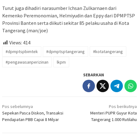
Turut juga dihadiri narasumber Ichsan Zulkarnaen dari
Kemenko Peremonomian, Helmiyudin dan Eppy dari DPMPTSP
Provinsi Banten serta diikuti sekitar 85 pelaku usaha di Kota
Tangerang.(man/joe)
Views:
414
#dpmptspbimtek
#dpmptsptangerang
#kotatangerang
#pengawasanperizinan
lkpm
SEBARKAN
Navigasi
Pos sebelumnya
Pos berikutnya
pos
Sepekan Pasca Diskon, Transaksi
Menteri PUPR Guyur Kota
Pendapatan PBB Capai 8 Milyar
Tangerang 1.000 Rutilahu