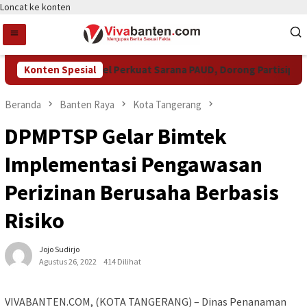
Loncat ke konten
Pemkot Tangsel Perkuat Sarana PAUD, Dorong Partisipasi Se
Konten Spesial
Beranda
Banten Raya
Kota Tangerang
DPMPTSP Gelar Bimtek
Implementasi Pengawasan
Perizinan Berusaha Berbasis
Risiko
Jojo Sudirjo
Agustus 26, 2022
414 Dilihat
VIVABANTEN.COM, (KOTA TANGERANG) – Dinas Penanaman