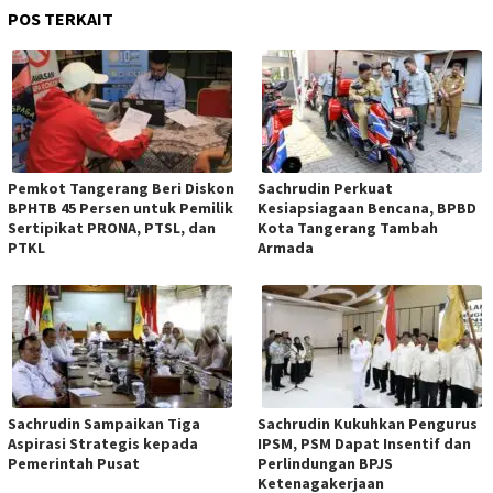
POS TERKAIT
Pemkot Tangerang Beri Diskon
Sachrudin Perkuat
BPHTB 45 Persen untuk Pemilik
Kesiapsiagaan Bencana, BPBD
Sertipikat PRONA, PTSL, dan
Kota Tangerang Tambah
PTKL
Armada
Sachrudin Sampaikan Tiga
Sachrudin Kukuhkan Pengurus
Aspirasi Strategis kepada
IPSM, PSM Dapat Insentif dan
Pemerintah Pusat
Perlindungan BPJS
Ketenagakerjaan