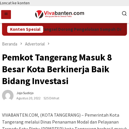
Loncat ke konten
Konten Spesial
DCKTR Tangsel Dorong Pengelolaan Sampah Organik L
Beranda
Advertorial
Pemkot Tangerang Masuk 8
Besar Kota Berkinerja Baik
Bidang Investasi
Jojo Sudirjo
Agustus 20, 2022
525 Dilihat
VIVABANTEN.COM, (KOTA TANGERANG) – Pemerintah Kota
Tangerang melalui Dinas Penanaman Modal dan Pelayanan
Terpadu Satu Pintu (DPMPTSP) kota Tangerang berhasil masuk