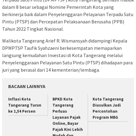
dalam 8 besar sebagai Nomine Pemerintah Kota yang
berkinerja baik dalam Penyelenggaran Pelayanan Terpadu Satu
Pintu (PTSP) dan Percepatan Pelaksanaan Berusaha (PPB)
Tahun 2022 Tingkat Nasional.
Walikota Tangerang Arief R. Wismansyah didampingi Kepala
DPMPTSP Taufik Syahzaeni berkesempatan memaparkan
langsung kemudahan Investasi di Kota Tangerang melalui
Penyelenggaraan Pelayanan Satu Pintu (PTSP) dihadapan para
juri yang berasal dari 14 kementerian/lembaga.
BACAAN LAINNYA
Inflasi Kota
BPKD Kota
Kota Tangerang
Tangerang Turun
Tangerang
Diusulkan Jadi
ke 1,54 Persen
Perluas
Percontohan
Layanan Pajak
Program MBG
Online, Bayar
Pajak Kini Lebih
Mudah dan