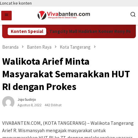
Loncat ke konten
ayakan HUT Ke-15, Tangcity Mall Hadirkan Konser Rony Parulian
Konten Spesial
Beranda
Banten Raya
Kota Tangerang
Walikota Arief Minta
Masyarakat Semarakkan HUT
RI dengan Prokes
Jojo Sudirjo
Agustus 8, 2022
442 Dilihat
VIVABANTEN.COM, (KOTA TANGERANG) – Walikota Tangerang
Arief R. Wismansyah mengajak masyarakat untuk
menyemarakkan HUT RI ke 77, dengan melaksanakan upacara