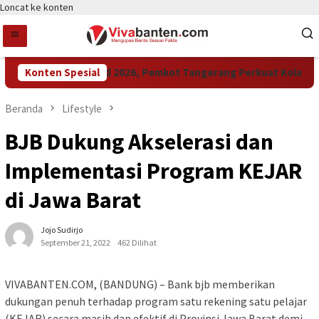
Loncat ke konten
Raih LPM Award 2026, Pemkot Tangerang Perkuat Kolaborasi
Konten Spesial
Beranda
Lifestyle
BJB Dukung Akselerasi dan
Implementasi Program KEJAR
di Jawa Barat
Jojo Sudirjo
September 21, 2022
462 Dilihat
VIVABANTEN.COM, (BANDUNG) – Bank bjb memberikan
dukungan penuh terhadap program satu rekening satu pelajar
(KEJAR) secara masih dan efektif di Provinsi Jawa Barat demi