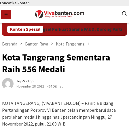
Loncat ke konten
Konten Spesial
Pemkot Tangsel Perkuat Sarana PAUD, Dorong Partisipasi 
Beranda
Banten Raya
Kota Tangerang
Kota Tangerang Sementara
Raih 556 Medali
Jojo Sudirjo
November 28, 2022
464 Dilihat
KOTA TANGERANG, (VIVABANTEN.COM) – Panitia Bidang
Pertandingan Porprov VI Banten telah memperbarui data
perolehan medali hingga hasil pertandingan Minggu, 27
November 2022, pukul 21.00 WIB.