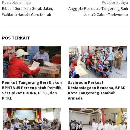
Navigasi
Pos sebelumnya
Pos berikutnya
pos
Ribuan Guru Ikuti Gerak Jalan,
Anggota Polrestro Tangerang Raih
Walikota Hadiahi Guru Umrah
Juara 2 Cabor Taekwondo
POS TERKAIT
Pemkot Tangerang Beri Diskon
Sachrudin Perkuat
BPHTB 45 Persen untuk Pemilik
Kesiapsiagaan Bencana, BPBD
Sertipikat PRONA, PTSL, dan
Kota Tangerang Tambah
PTKL
Armada