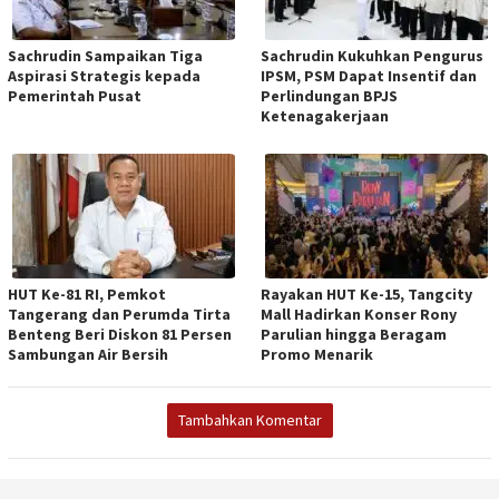
Sachrudin Sampaikan Tiga
Sachrudin Kukuhkan Pengurus
Aspirasi Strategis kepada
IPSM, PSM Dapat Insentif dan
Pemerintah Pusat
Perlindungan BPJS
Ketenagakerjaan
HUT Ke-81 RI, Pemkot
Rayakan HUT Ke-15, Tangcity
Tangerang dan Perumda Tirta
Mall Hadirkan Konser Rony
Benteng Beri Diskon 81 Persen
Parulian hingga Beragam
Sambungan Air Bersih
Promo Menarik
Tambahkan Komentar