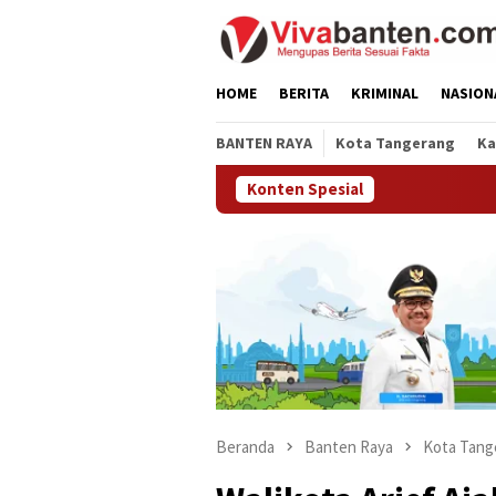
Loncat
ke
konten
HOME
BERITA
KRIMINAL
NASION
BANTEN RAYA
Kota Tangerang
Ka
Konten Spesial
Beranda
Banten Raya
Kota Tang