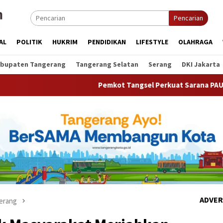
Pencarian
AL
POLITIK
HUKRIM
PENDIDIKAN
LIFESTYLE
OLAHRAGA
bupaten Tangerang
Tangerang Selatan
Serang
DKI Jakarta
Pemkot Tangsel Perkuat Sarana PAUD, Dorong Partis
ADVER
erang