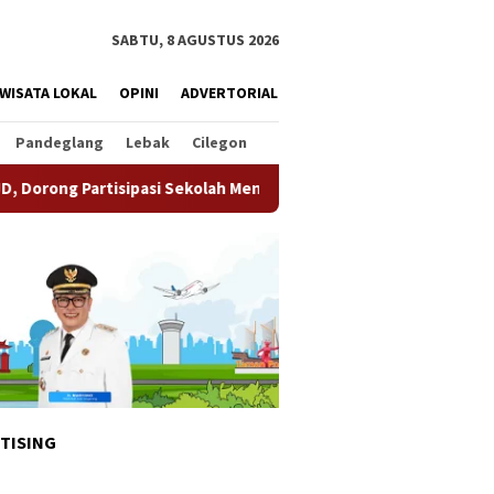
SABTU, 8 AGUSTUS 2026
WISATA LOKAL
OPINI
ADVERTORIAL
Pandeglang
Lebak
Cilegon
ipasi Sekolah Meningkat
Pemkot Tangsel Matangkan Pers
TISING