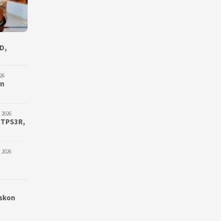
D,
26
an
 2026
 TPS3R,
 2026
iskon