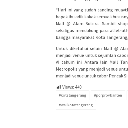
“Hari ini yang sudah tanding muayt
bapak ibu adik kakak semua khususn
Mall @ Alam Sutera. Sambil shop
sekaligus mendukung para atlet-atl
bangga masyarakat Kota Tangerang,
Untuk diketahui selain Mall @ Ala
menjadi venue untuk sejumlah cabo
VI tahum ini. Antara lain Mall Ta
Metropolis yang menjadi venue untuk
menjadi venue untuk cabor Pencak Si
Views:
440
#kotatangerang
#porprovbanten
#walikotatangerang