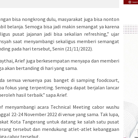
ndingan bisa nongkrong dulu, masyarakat juga bisa nonton
il belanja. Semoga bisa jadi makin semangat ya karena
gus pusat jajanan jadi bisa sekalian refreshing,” ujar
ansyah saat menyambangi sekaligus memberi semangat
ding pada hari tersebut, Senin (21/11/2022).
aythai, Arief juga berkesempatan menyapa dan memberi
a akan bertanding di hari yang sama.
da semua venuenya pas banget di samping foodcourt,
pa fokus yang terpenting. Semoga dapat berjalan lancar
oleh hasil terbaik.” sapa Arief.
ef menyambangi acara Technical Meeting cabor wushu
ggal 22-24 November 2022 di venue yang sama. Tak lupa,
rakat Kota Tangerang untuk datang ke salah satu pusat
gerang tersebut dan mendukung atlet-atlet kebanggaan
iga cabor tersebut.