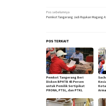
Navigasi
Pos sebelumnya
Pemkot Tangerang Jadi Rujukan Magang A
pos
POS TERKAIT
Pemkot Tangerang Beri
Sach
Diskon BPHTB 45 Persen
Kesi
untuk Pemilik Sertipikat
Kota
PRONA, PTSL, dan PTKL
Arm