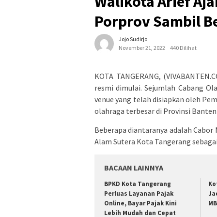
Walikota Arief Aj
Porprov Sambil Be
Jojo Sudirjo
November 21, 2022
440 Dilihat
KOTA TANGERANG, (VIVABANTEN.COM
resmi dimulai. Sejumlah Cabang Ola
venue yang telah disiapkan oleh Pe
olahraga terbesar di Provinsi Banten
Beberapa diantaranya adalah Cabor
Alam Sutera Kota Tangerang sebagai
BACAAN LAINNYA
BPKD Kota Tangerang
Ko
Perluas Layanan Pajak
Ja
Online, Bayar Pajak Kini
M
Lebih Mudah dan Cepat