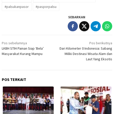
#palsukanpasor
#pasporpalsu
SEBARKAN
Navigasi
Pos sebelumnya
Pos berikutnya
pos
LKBH STIH Painan Siap ‘Bela’
Dari Kilometer 0 Indonesia: Sabang
Masyarakat Kurang Mampu
Miliki Destinasi Wisata Alam dan
Laut Yang Eksotis
POS TERKAIT