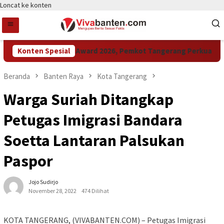
Loncat ke konten
Konten Spesial
Raih LPM Award 2026, Pemkot Tangerang Perkuat Kola
Beranda
Banten Raya
Kota Tangerang
Warga Suriah Ditangkap
Petugas Imigrasi Bandara
Soetta Lantaran Palsukan
Paspor
Jojo Sudirjo
November 28, 2022
474 Dilihat
KOTA TANGERANG, (VIVABANTEN.COM) – Petugas Imigrasi