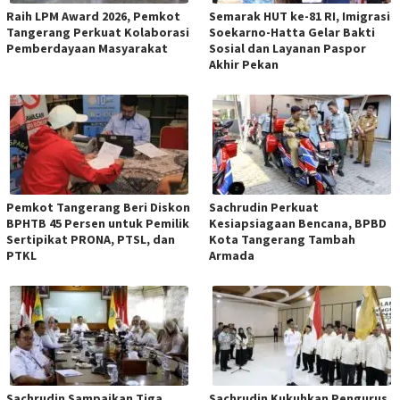
Raih LPM Award 2026, Pemkot
Semarak HUT ke-81 RI, Imigrasi
Tangerang Perkuat Kolaborasi
Soekarno-Hatta Gelar Bakti
Pemberdayaan Masyarakat
Sosial dan Layanan Paspor
Akhir Pekan
Pemkot Tangerang Beri Diskon
Sachrudin Perkuat
BPHTB 45 Persen untuk Pemilik
Kesiapsiagaan Bencana, BPBD
Sertipikat PRONA, PTSL, dan
Kota Tangerang Tambah
PTKL
Armada
Sachrudin Sampaikan Tiga
Sachrudin Kukuhkan Pengurus