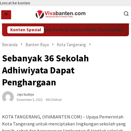
Loncat ke konten
Konten Spesial
Pemkot Tangsel Perkuat Sarana PAUD, Dorong Partisipasi 
Beranda
Banten Raya
Kota Tangerang
Sebanyak 36 Sekolah
Adhiwiyata Dapat
Penghargaan
Jojo Sudirjo
Desember 5, 2022
491 Dilihat
KOTA TANGERANG, (VIVABANTEN.COM) – Upaya Pemerintah
Kota Tangerang untuk menciptakan lingkungan sekolah yang
bersih, sehat dan berwawasan lingkungan di tingkat sekolah