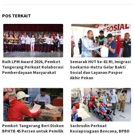
POS TERKAIT
Raih LPM Award 2026, Pemkot
Semarak HUT ke-81 RI, Imigrasi
Tangerang Perkuat Kolaborasi
Soekarno-Hatta Gelar Bakti
Pemberdayaan Masyarakat
Sosial dan Layanan Paspor
Akhir Pekan
Pemkot Tangerang Beri Diskon
Sachrudin Perkuat
BPHTB 45 Persen untuk Pemilik
Kesiapsiagaan Bencana, BPBD