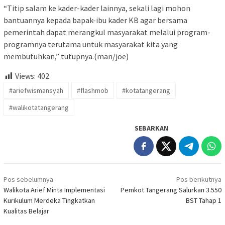
“Titip salam ke kader-kader lainnya, sekali lagi mohon
bantuannya kepada bapak-ibu kader KB agar bersama
pemerintah dapat merangkul masyarakat melalui program-
programnya terutama untuk masyarakat kita yang
membutuhkan,” tutupnya.(man/joe)
Views:
402
#ariefwismansyah
#flashmob
#kotatangerang
#walikotatangerang
SEBARKAN
Navigasi
Pos sebelumnya
Pos berikutnya
pos
Walikota Arief Minta Implementasi
Pemkot Tangerang Salurkan 3.550
Kurikulum Merdeka Tingkatkan
BST Tahap 1
Kualitas Belajar