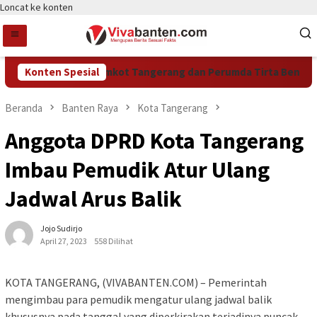
Loncat ke konten
HUT Ke-81 RI, Pemkot Tangerang dan Perumda Tirta Benteng Be
Konten Spesial
Beranda
Banten Raya
Kota Tangerang
Anggota DPRD Kota Tangerang
Imbau Pemudik Atur Ulang
Jadwal Arus Balik
Jojo Sudirjo
April 27, 2023
558 Dilihat
KOTA TANGERANG, (VIVABANTEN.COM) – Pemerintah
mengimbau para pemudik mengatur ulang jadwal balik
khususnya pada tanggal yang diperkirakan terjadinya puncak