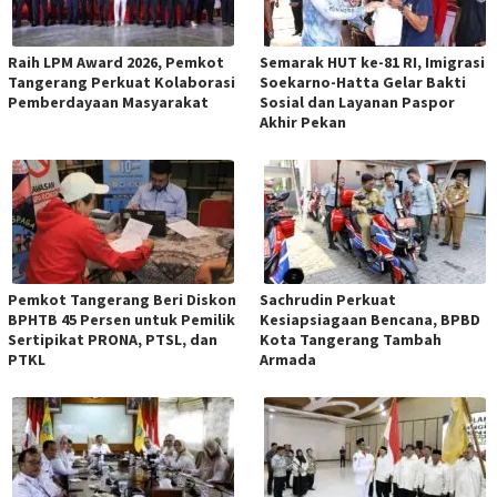
Raih LPM Award 2026, Pemkot
Semarak HUT ke-81 RI, Imigrasi
Tangerang Perkuat Kolaborasi
Soekarno-Hatta Gelar Bakti
Pemberdayaan Masyarakat
Sosial dan Layanan Paspor
Akhir Pekan
Pemkot Tangerang Beri Diskon
Sachrudin Perkuat
BPHTB 45 Persen untuk Pemilik
Kesiapsiagaan Bencana, BPBD
Sertipikat PRONA, PTSL, dan
Kota Tangerang Tambah
PTKL
Armada