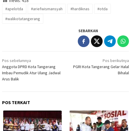
Views:
418
#apelotda
#ariefwismansyah
#hardiknas
#otda
#walikotatangerang
SEBARKAN
Navigasi
Pos sebelumnya
Pos berikutnya
pos
Anggota DPRD Kota Tangerang
PGRI Kota Tangerang Gelar Halal
Imbau Pemudik Atur Ulang Jadwal
Bihalal
Arus Balik
POS TERKAIT