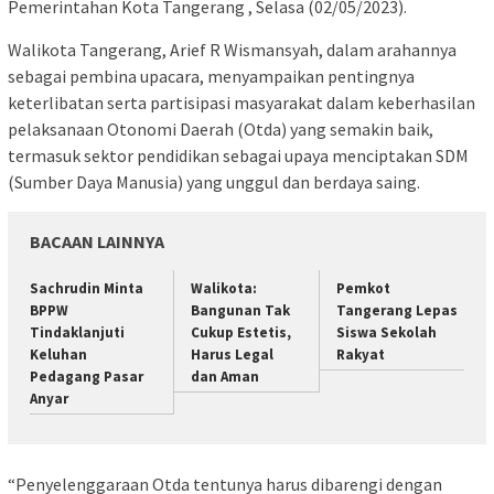
Pemerintahan Kota Tangerang , Selasa (02/05/2023).
Walikota Tangerang, Arief R Wismansyah, dalam arahannya
sebagai pembina upacara, menyampaikan pentingnya
keterlibatan serta partisipasi masyarakat dalam keberhasilan
pelaksanaan Otonomi Daerah (Otda) yang semakin baik,
termasuk sektor pendidikan sebagai upaya menciptakan SDM
(Sumber Daya Manusia) yang unggul dan berdaya saing.
BACAAN LAINNYA
Sachrudin Minta
Walikota:
Pemkot
BPPW
Bangunan Tak
Tangerang Lepas
Tindaklanjuti
Cukup Estetis,
Siswa Sekolah
Keluhan
Harus Legal
Rakyat
Pedagang Pasar
dan Aman
Anyar
“Penyelenggaraan Otda tentunya harus dibarengi dengan