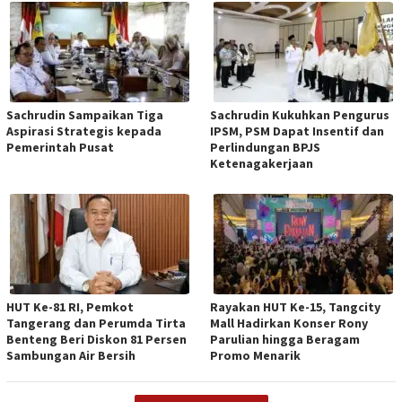
Sachrudin Sampaikan Tiga
Sachrudin Kukuhkan Pengurus
Aspirasi Strategis kepada
IPSM, PSM Dapat Insentif dan
Pemerintah Pusat
Perlindungan BPJS
Ketenagakerjaan
HUT Ke-81 RI, Pemkot
Rayakan HUT Ke-15, Tangcity
Tangerang dan Perumda Tirta
Mall Hadirkan Konser Rony
Benteng Beri Diskon 81 Persen
Parulian hingga Beragam
Sambungan Air Bersih
Promo Menarik