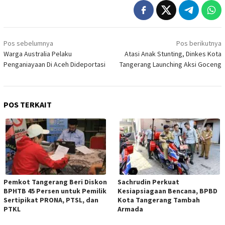
Navigasi
Pos sebelumnya
Pos berikutnya
pos
Warga Australia Pelaku
Atasi Anak Stunting, Dinkes Kota
Penganiayaan Di Aceh Dideportasi
Tangerang Launching Aksi Goceng
POS TERKAIT
Pemkot Tangerang Beri Diskon
Sachrudin Perkuat
BPHTB 45 Persen untuk Pemilik
Kesiapsiagaan Bencana, BPBD
Sertipikat PRONA, PTSL, dan
Kota Tangerang Tambah
PTKL
Armada