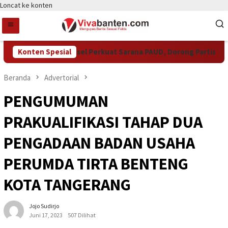
Loncat ke konten
Pemkot Tangsel Perkuat Sarana PAUD, Dorong Partisipasi Seko
Konten Spesial
Beranda
Advertorial
PENGUMUMAN
PRAKUALIFIKASI TAHAP DUA
PENGADAAN BADAN USAHA
PERUMDA TIRTA BENTENG
KOTA TANGERANG
Jojo Sudirjo
Juni 17, 2023
507 Dilihat