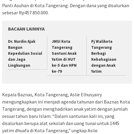
Panti Asuhan di Kota Tangerang. Dengan dana yang disalurkan
sebesar Rp457.850.000.
BACAAN LAINNYA
Dr. Nurdin Ajak
JMSI Kota
Pj Walikota
Bangun
Tangerang
Tangerang
Kepedulian Sosial
Santuni Anak
Berbagi
dan Jaga
Yatim di HUT
Kebahagiaan
Lingkungan
ke-5 dan HPN
dengan Anak
ke-79
Yatim
Kepala Baznas, Kota Tangerang, Aslie Elhusyairy
mengungkapkan ini menjadi agenda tahunan dari Baznas Kota
Tangerang, dengan menghadirkan anak yatim dengan jumlah
sesuai tahun baru Islam. “Dalam santunan kali ini, yang
disalurkan berupa alat sekolah dan uang tunai untuk 1445
yatim dhuafa di Kota Tangerang,” ungkap Aslie.