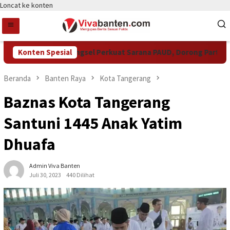
Loncat ke konten
Konten Spesial
Pemkot Tangsel Perkuat Sarana PAUD, Dorong Partisipasi 
Beranda
Banten Raya
Kota Tangerang
Baznas Kota Tangerang
Santuni 1445 Anak Yatim
Dhuafa
Admin Viva Banten
Juli 30, 2023
440 Dilihat