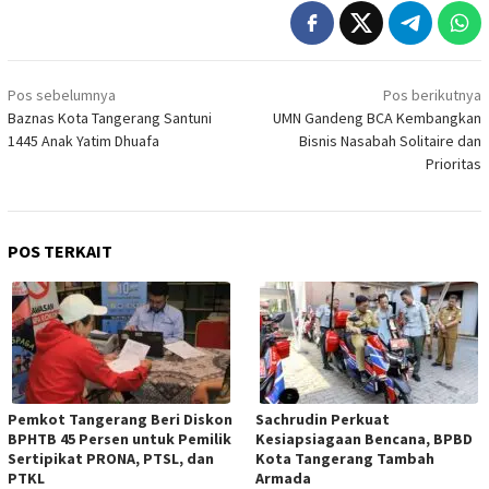
Navigasi
Pos sebelumnya
Pos berikutnya
pos
Baznas Kota Tangerang Santuni
UMN Gandeng BCA Kembangkan
1445 Anak Yatim Dhuafa
Bisnis Nasabah Solitaire dan
Prioritas
POS TERKAIT
Pemkot Tangerang Beri Diskon
Sachrudin Perkuat
BPHTB 45 Persen untuk Pemilik
Kesiapsiagaan Bencana, BPBD
Sertipikat PRONA, PTSL, dan
Kota Tangerang Tambah
PTKL
Armada