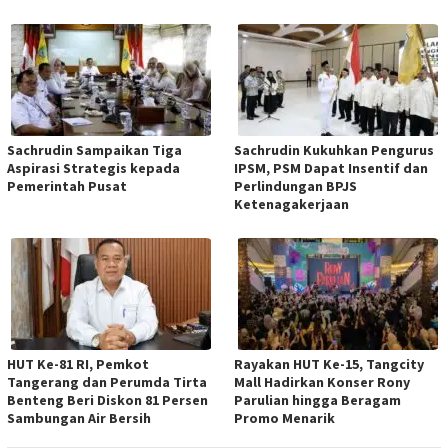
Sachrudin Sampaikan Tiga
Sachrudin Kukuhkan Pengurus
Aspirasi Strategis kepada
IPSM, PSM Dapat Insentif dan
Pemerintah Pusat
Perlindungan BPJS
Ketenagakerjaan
HUT Ke-81 RI, Pemkot
Rayakan HUT Ke-15, Tangcity
Tangerang dan Perumda Tirta
Mall Hadirkan Konser Rony
Benteng Beri Diskon 81 Persen
Parulian hingga Beragam
Sambungan Air Bersih
Promo Menarik