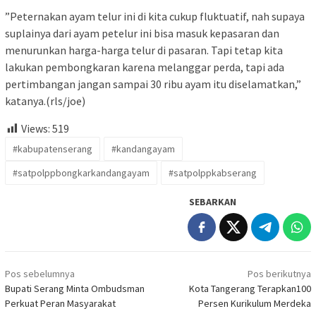
”Peternakan ayam telur ini di kita cukup fluktuatif, nah supaya
suplainya dari ayam petelur ini bisa masuk kepasaran dan
menurunkan harga-harga telur di pasaran. Tapi tetap kita
lakukan pembongkaran karena melanggar perda, tapi ada
pertimbangan jangan sampai 30 ribu ayam itu diselamatkan,”
katanya.(rls/joe)
Views:
519
#kabupatenserang
#kandangayam
#satpolppbongkarkandangayam
#satpolppkabserang
SEBARKAN
Navigasi
Pos sebelumnya
Pos berikutnya
pos
Bupati Serang Minta Ombudsman
Kota Tangerang Terapkan100
Perkuat Peran Masyarakat
Persen Kurikulum Merdeka