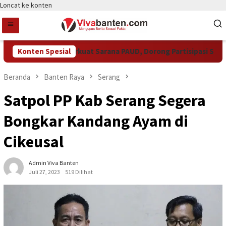
Loncat ke konten
mkot Tangsel Perkuat Sarana PAUD, Dorong Partisipasi Sekolah 
Konten Spesial
Beranda
Banten Raya
Serang
Satpol PP Kab Serang Segera
Bongkar Kandang Ayam di
Cikeusal
Admin Viva Banten
Juli 27, 2023
519 Dilihat