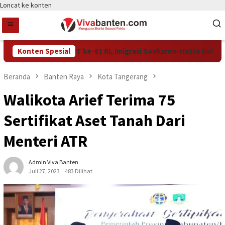
Loncat ke konten
Konten Spesial
Semarak HUT ke-81 RI, Imigrasi Soekarno-Hatta Gelar Bakti
Beranda
Banten Raya
Kota Tangerang
Walikota Arief Terima 75
Sertifikat Aset Tanah Dari
Menteri ATR
Admin Viva Banten
Juli 27, 2023
483 Dilihat