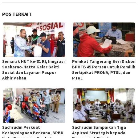
POS TERKAIT
Semarak HUT ke-81 RI, Imigrasi
Pemkot Tangerang Beri Diskon
Soekarno-Hatta Gelar Bakti
BPHTB 45 Persen untuk Pemilik
Sosial dan Layanan Paspor
Sertipikat PRONA, PTSL, dan
Akhir Pekan
PTKL
Sachrudin Perkuat
Sachrudin Sampaikan Tiga
Kesiapsiagaan Bencana, BPBD
Aspirasi Strategis kepada