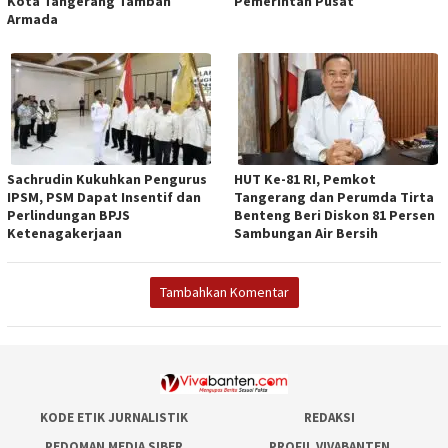
Kota Tangerang Tambah
Pemerintah Pusat
Armada
Sachrudin Kukuhkan Pengurus
HUT Ke-81 RI, Pemkot
IPSM, PSM Dapat Insentif dan
Tangerang dan Perumda Tirta
Perlindungan BPJS
Benteng Beri Diskon 81 Persen
Ketenagakerjaan
Sambungan Air Bersih
Tambahkan Komentar
KODE ETIK JURNALISTIK
REDAKSI
PEDOMAN MEDIA SIBER
PROFIL VIVABANTEN