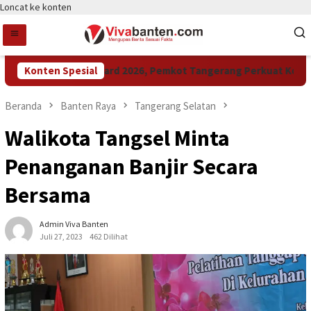
Loncat ke konten
Raih LPM Award 2026, Pemkot Tangerang Perkuat Kolabora
Konten Spesial
Beranda
Banten Raya
Tangerang Selatan
Walikota Tangsel Minta
Penanganan Banjir Secara
Bersama
Admin Viva Banten
Juli 27, 2023
462 Dilihat