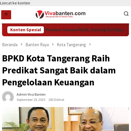
Loncat ke konten
Pemkot Tangsel Perkuat Sarana PAUD, Dorong Partisipasi Seko
Konten Spesial
Beranda
Banten Raya
Kota Tangerang
BPKD Kota Tangerang Raih
Predikat Sangat Baik dalam
Pengelolaan Keuangan
Admin Viva Banten
September 19, 2025
185 Dilihat