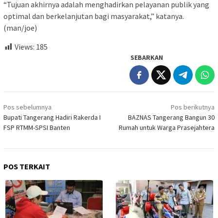
“Tujuan akhirnya adalah menghadirkan pelayanan publik yang
optimal dan berkelanjutan bagi masyarakat,” katanya.
(man/joe)
Views:
185
SEBARKAN
Navigasi
Pos sebelumnya
Pos berikutnya
pos
Bupati Tangerang Hadiri Rakerda I
BAZNAS Tangerang Bangun 30
FSP RTMM-SPSI Banten
Rumah untuk Warga Prasejahtera
POS TERKAIT