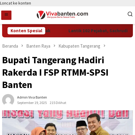
Loncat ke konten
Gelar Diskon Pajak
Konten Spesial
Lantik 102 Pejabat, Sachrudin Minta 
Beranda
Banten Raya
Kabupaten Tangerang
Bupati Tangerang Hadiri
Rakerda I FSP RTMM-SPSI
Banten
Admin Viva Banten
September 19, 2025
215 Dilihat