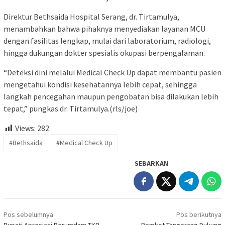
Direktur Bethsaida Hospital Serang, dr. Tirtamulya,
menambahkan bahwa pihaknya menyediakan layanan MCU
dengan fasilitas lengkap, mulai dari laboratorium, radiologi,
hingga dukungan dokter spesialis okupasi berpengalaman.
“Deteksi dini melalui Medical Check Up dapat membantu pasien
mengetahui kondisi kesehatannya lebih cepat, sehingga
langkah pencegahan maupun pengobatan bisa dilakukan lebih
tepat,” pungkas dr. Tirtamulya.(rls/joe)
Views:
282
#Bethsaida
#Medical Check Up
SEBARKAN
Navigasi
Pos sebelumnya
Pos berikutnya
pos
Bupati Apresiasi Perumdam TKR
Pemkot Tangerang Dukung