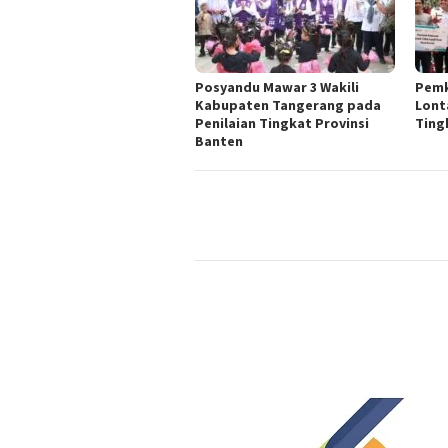
Posyandu Mawar 3 Wakili
Pemk
Kabupaten Tangerang pada
Lont
Penilaian Tingkat Provinsi
Ting
Banten