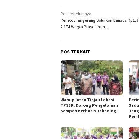
Navigasi
Pos sebelumnya
Pemkot Tangerang Salurkan Bansos Rp1,3 M
pos
2.174 Warga Prasejahtera
POS TERKAIT
Wabup Intan Tinjau Lokasi
Peri
TPS3R, Dorong Pengelolaan
Sedu
Sampah Berbasis Teknologi
Tang
Pemb