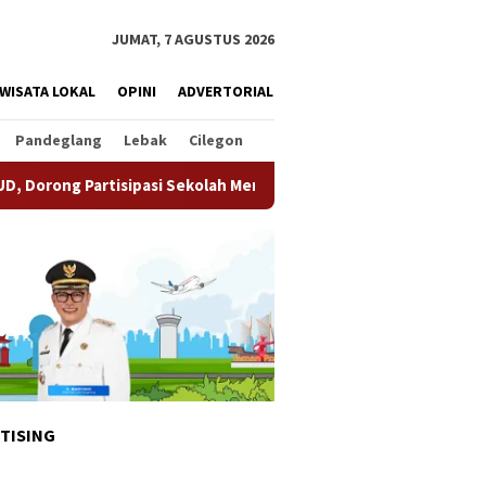
JUMAT, 7 AGUSTUS 2026
WISATA LOKAL
OPINI
ADVERTORIAL
Pandeglang
Lebak
Cilegon
pasi Sekolah Meningkat
Pemkot Tangsel Matangkan Persi
TISING