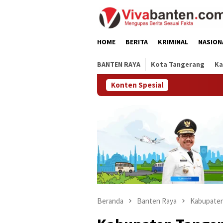
Loncat
ke
konten
HOME
BERITA
KRIMINAL
NASION
BANTEN RAYA
Kota Tangerang
Ka
Konten Spesial
Beranda
Banten Raya
Kabupaten