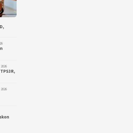
D,
26
an
 2026
 TPS3R,
 2026
iskon